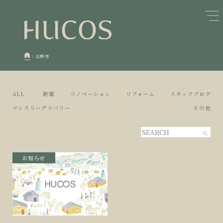
日本森林と循環
蓄熱するパッシブデザイン
1
1
欧州住宅の文化と日本の現在地
自然素材の温もりと快適性を実現
2
2
>
長野市
廃棄物について知る
活かすリノベーション
3
3
100年後も評価される住宅へ
家づくりの流れ
4
4
ALL
新築
リノベーション
リフォーム
スタッフブログ
空き家とリノベーション
5
マンスリーデリバリー
その他
お知らせ