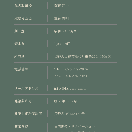
代表取締役
斎藤 洋一
取締役会長
斎藤 義明
創 立
昭和52年6月8日
資本金
1,000万円
所在地
長野県長野市松代町東条201
【MAP】
電話番号
TEL : 026-278-2976
FAX : 026-278-8161
メールアドレス
info@hucos.com
建築業許可
般-7 第8592号
建築士事務所許可
長野県 第K88171号
営業内容
住宅建築・リノベーション