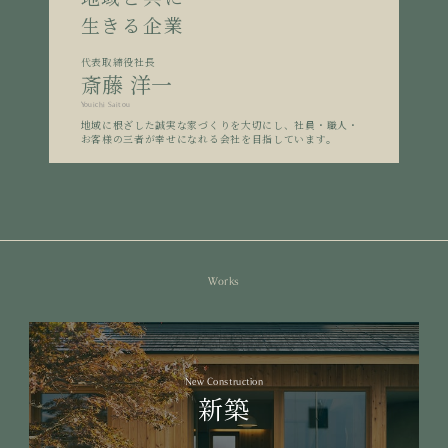
生きる企業
代表取締役社長
斎藤 洋一
Youichi Saitou
地域に根ざした誠実な家づくりを大切にし、社員・職人・
お客様の三者が幸せになれる会社を目指しています。
Works
New Construction
新築