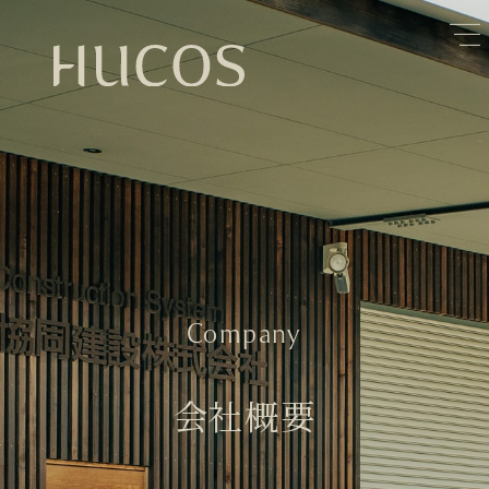
日本森林と循環
蓄熱するパッシブデザイン
1
1
欧州住宅の文化と日本の現在地
自然素材の温もりと快適性を実現
2
2
廃棄物について知る
活かすリノベーション
3
3
100年後も評価される住宅へ
家づくりの流れ
4
4
空き家とリノベーション
5
Company
会社概要