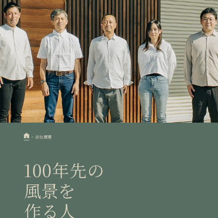
>
会社概要
100年先の
風景を
作る人