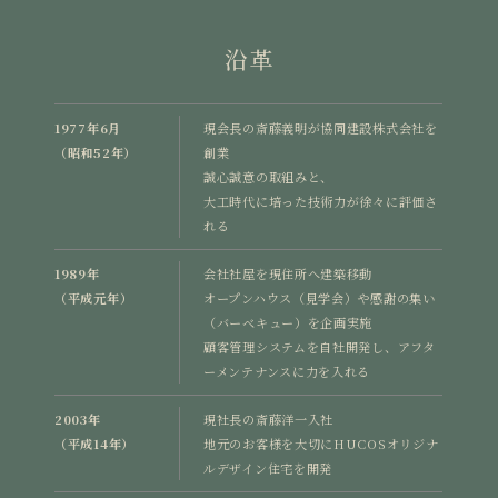
沿革
1977年6月
現会長の斎藤義明が協同建設株式会社を
（昭和52年）
創業
誠心誠意の取組みと、
大工時代に培った技術力が徐々に評価さ
れる
1989年
会社社屋を現住所へ建築移動
（平成元年）
オープンハウス（見学会）や感謝の集い
（バーベキュー）を企画実施
顧客管理システムを自社開発し、アフタ
ーメンテナンスに力を入れる
2003年
現社長の斎藤洋一入社
（平成14年）
地元のお客様を大切にHUCOSオリジナ
ルデザイン住宅を開発