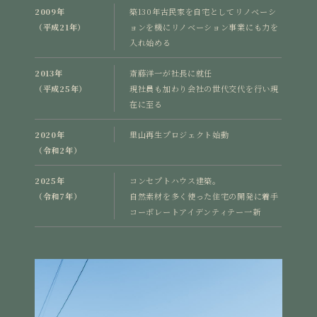
2009年
築130年古民家を自宅としてリノベーシ
（平成21年）
ョンを機にリノベーション事業にも力を
入れ始める
2013年
斎藤洋一が社長に就任
（平成25年）
現社員も加わり会社の世代交代を行い現
在に至る
2020年
里山再生プロジェクト始動
（令和2年）
2025年
コンセプトハウス建築。
（令和7年）
自然素材を多く使った住宅の開発に着手
コーポレートアイデンティテー一新