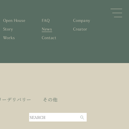
Open House
FAQ
Company
Story
News
Creator
Works
Contact
森林と循環
するパッシブデザイン
住宅の文化と日本の現在地
素材の温もりと快適性を実現
物について知る
すリノベーション
0年後も評価される住宅へ
くりの流れ
リーデリバリー
その他
家とリノベーション