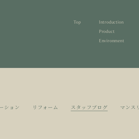
Top
Introduction
林と循環
蓄熱するパッシブデザイン
1
Product
Environment
宅の文化と日本の現在地
自然素材の温もりと快適性を実現
2
について知る
活かすリノベーション
3
日本
1
蓄熱
1
後も評価される住宅へ
家づくりの流れ
4
欧州
2
自然
2
とリノベーション
廃棄
3
活か
3
10
4
家づ
4
ーション
リフォーム
スタッフブログ
マンス
空き
5