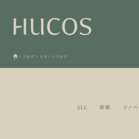
日本森
1
欧州住
2
廃棄物
3
>
ブログ
>
スタッフブログ
100年
4
空き家
5
ALL
新築
リノベ