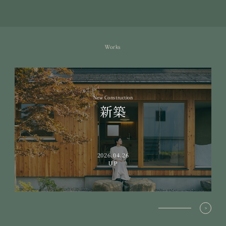
Works
New Construction
新築
2026.04.26
UP