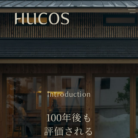
日本森林と循環
蓄熱するパッシブデザイン
1
1
欧州住宅の文化と日本の現在地
自然素材の温もりと快適性を実現
2
2
廃棄物について知る
活かすリノベーション
3
3
100年後も評価される住宅へ
家づくりの流れ
4
4
空き家とリノベーション
5
Introduction
100年後も
評価される