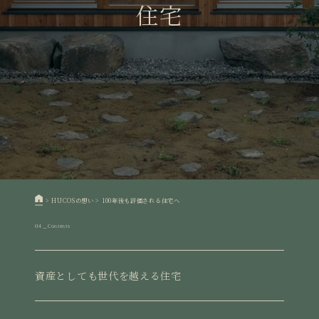
住宅
>
HUCOSの想い
>
100年後も評価される住宅へ
04＿Contents
資産としても世代を越える住宅