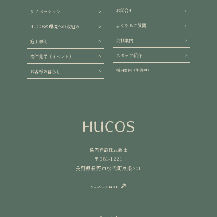
お問合せ
リノベーション
よくあるご質問
HUCOSの環境への取組み
会社案内
施工事例
スタッフ紹介
物件見学（イベント）
採用案内（準備中）
お客様の暮らし
協同建設株式会社
〒381-1221
長野県長野市松代町東条201
GOOGLE MAP