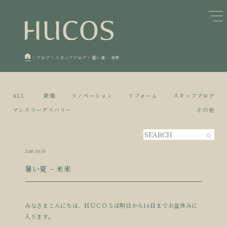
日本森林と循環
蓄熱するパッシブデザイン
1
1
欧州住宅の文化と日本の現在地
自然素材の温もりと快適性を実現
2
2
>
ブログ
>
スタッフブログ
>
暑い夏 – 未来
廃棄物について知る
活かすリノベーション
3
3
100年後も評価される住宅へ
家づくりの流れ
4
4
ALL
新築
リノベーション
リフォーム
スタッフブログ
空き家とリノベーション
5
マンスリーデリバリー
その他
2018.08.10
暑い夏 – 未来
みなさまこんにちは、ＨＵＣＯＳは明日から16日までお盆休みに
入ります。