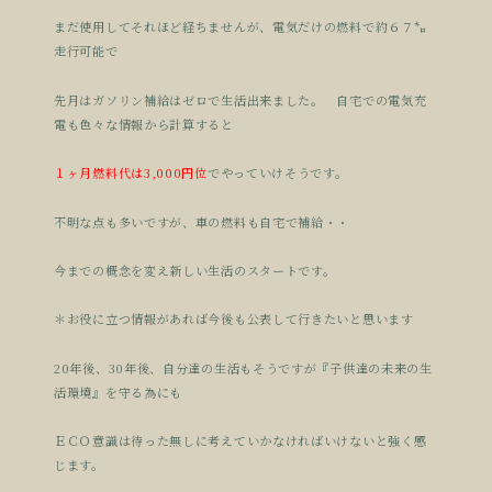
まだ使用してそれほど経ちませんが、電気だけの燃料で約６７㌔
走行可能で
先月はガソリン補給はゼロで生活出来ました。 自宅での電気充
電も色々な情報から計算すると
１ヶ月燃料代は3,000円位
でやっていけそうです。
不明な点も多いですが、車の燃料も自宅で補給・・
今までの概念を変え新しい生活のスタートです。
＊お役に立つ情報があれば今後も公表して行きたいと思います
20年後、30年後、自分達の生活もそうですが『子供達の未来の生
活環境』を守る為にも
ＥＣＯ意識は待った無しに考えていかなければいけないと強く感
じます。