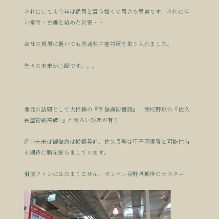
それにしても今年は猛暑と言う如くの暑さで異常です、それに伴
い豪雨・台風を絡めた災害・・
会社の現場に置いても急遽熱中症対策を取り入れました。
先々の未来が心配です。。。
地元の話題として大相撲の『御嶽海初優勝』 高校野球の『佐久
長聖初戦突破!!』と明るい話題が有り
近い未来は御嶽海は横綱昇進、佐久長聖は甲子園優勝と可能性有
る期待に胸を膨らましています。
相撲ファンにはたまりません、ガンバレ長野県期待の☆スター