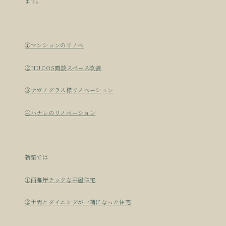
ます。
①マンションのリノベ
②HUCOS商談スペース改装
③ナガノグラス様リノベーション
④ハナレのリノベーション
新築では
①西海岸チックな平屋住宅
②土間とダイニングが一緒になった住宅