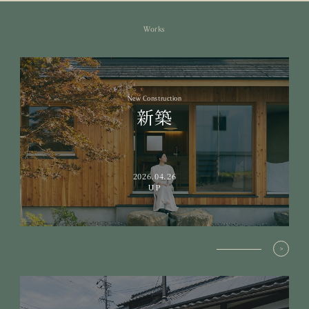
Works
New Construction
新築
2026.04.26
UP