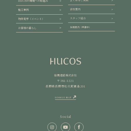
よくあるご質問
HUCOSの環境への取組み
会社案内
施工事例
スタッフ紹介
物件見学（イベント）
採用案内（準備中）
お客様の暮らし
協同建設株式会社
〒381-1221
長野県長野市松代町東条201
GOOGLE MAP
Social