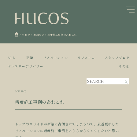
日本森林と循環
蓄熱するパッシブデザイン
1
1
欧州住宅の文化と日本の現在地
自然素材の温もりと快適性を実現
2
2
>
ブログ
>
お知らせ
>
新着施工事例のあれこれ
廃棄物について知る
活かすリノベーション
3
3
100年後も評価される住宅へ
家づくりの流れ
4
4
ALL
新築
リノベーション
リフォーム
スタッフブログ
空き家とリノベーション
5
マンスリーデリバリー
その他
2016.11.07
新着施工事例のあれこれ
トップのスライドが新築に占領されてしまうので、最近更新した
リノベーションの新着施工事例をこちらからリンクしたいと思い