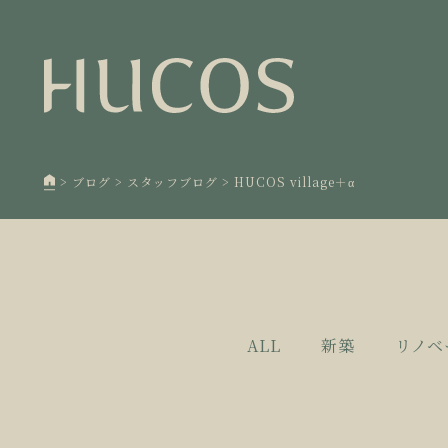
日本森
1
欧州住
2
廃棄物
3
>
ブログ
>
スタッフブログ
>
HUCOS village＋α
100年
4
空き家
5
ALL
新築
リノベ