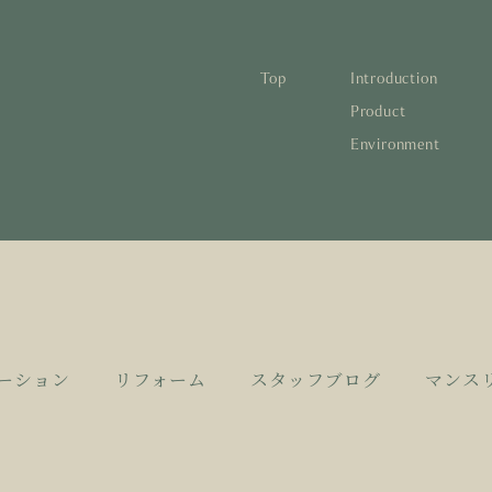
Top
Introduction
林と循環
蓄熱するパッシブデザイン
1
Product
Environment
宅の文化と日本の現在地
自然素材の温もりと快適性を実現
2
について知る
活かすリノベーション
3
日本
1
蓄熱
1
後も評価される住宅へ
家づくりの流れ
4
欧州
2
自然
2
とリノベーション
廃棄
3
活か
3
10
4
家づ
4
ーション
リフォーム
スタッフブログ
マンス
空き
5