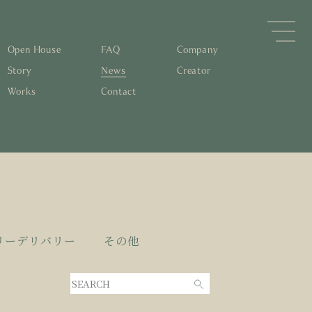
Open House
FAQ
Company
Story
News
Creator
Works
Contact
森林と循環
するパッシブデザイン
住宅の文化と日本の現在地
素材の温もりと快適性を実現
物について知る
すリノベーション
0年後も評価される住宅へ
くりの流れ
リーデリバリー
その他
家とリノベーション