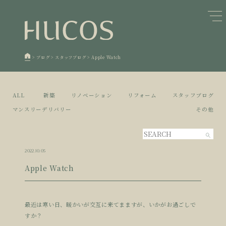
日本森林と循環
蓄熱するパッシブデザイン
1
1
欧州住宅の文化と日本の現在地
自然素材の温もりと快適性を実現
2
2
>
ブログ
>
スタッフブログ
>
Apple Watch
廃棄物について知る
活かすリノベーション
3
3
100年後も評価される住宅へ
家づくりの流れ
4
4
ALL
新築
リノベーション
リフォーム
スタッフブログ
空き家とリノベーション
5
マンスリーデリバリー
その他
2022.10.05
Apple Watch
最近は寒い日、暖かいが交互に来てまますが、いかがお過ごしで
すか？