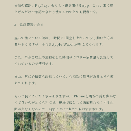
天気の確認、PayPay、セサミ（鍵を開けるApp）これ、
常に腕
上げるだけで確認できたり使えるのでとても便利です。
3．健康管理できる
座って働いている時は、1時間に1回立ち上がって少し動いた方が
良いそうですが、それをApple Watchが教えてくれます。
また、
早歩き以上の運動をした時間やカロリー消費量も記録して
くれてい
るので便利です。
また、常に心拍数も記録していて、
心拍数に異常があるときも教
えてくれます。
もっと良いことたくさんありますが、iPhoneを現場で持ち歩
かな
くて良いのがとても利点で、
現場で落として画面割れたりする心
配が少なくなるので、Appl
e Watchとてもおすすめです。