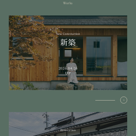
Works
New Construction
新築
2026.04.26
UP
Renovation