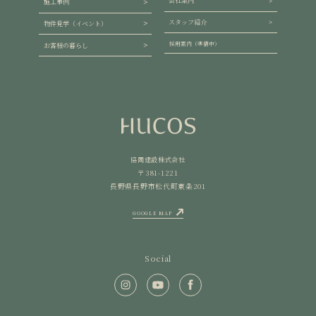
会社案内
施工事例
スタッフ紹介
物件見学（イベント）
採用案内（準備中）
お客様の暮らし
協同建設株式会社
〒381-1221
長野県長野市松代町東条201
GOOGLE MAP
Social