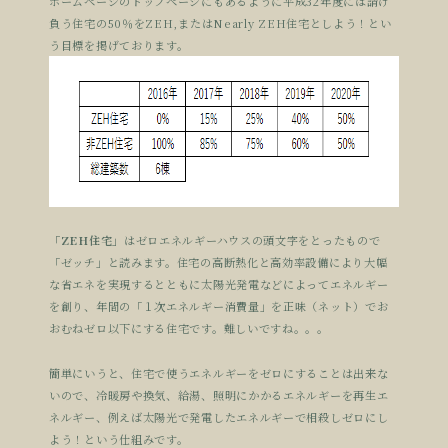
ホームページのトップページにもあるように平成32年度には請け
負う住宅の50％をZEH,またはNearly ZEH住宅としよう！とい
う目標を掲げております。
「ZEH住宅」
はゼロエネルギーハウスの頭文字をとったもので
「ゼッチ」と読みます。住宅の高断熱化と高効率設備により大幅
な省エネを実現するとともに太陽光発電などによってエネルギー
を創り、年間の「１次エネルギー消費量」を正味（ネット）でお
おむねゼロ以下にする住宅です。難しいですね。。。
簡単にいうと、住宅で使うエネルギーをゼロにすることは出来な
いので、冷暖房や換気、給湯、照明にかかるエネルギーを再生エ
ネルギー、例えば太陽光で発電したエネルギーで相殺しゼロにし
よう！という仕組みです。