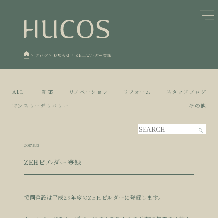
日本森林と循環
蓄熱するパッシブデザイン
1
1
欧州住宅の文化と日本の現在地
自然素材の温もりと快適性を実現
2
2
>
ブログ
>
お知らせ
>
ZEHビルダー登録
廃棄物について知る
活かすリノベーション
3
3
100年後も評価される住宅へ
家づくりの流れ
4
4
ALL
新築
リノベーション
リフォーム
スタッフブログ
空き家とリノベーション
5
マンスリーデリバリー
その他
2017.11.13
ZEHビルダー登録
協同建設は平成29年度のZEHビルダーに登録します。