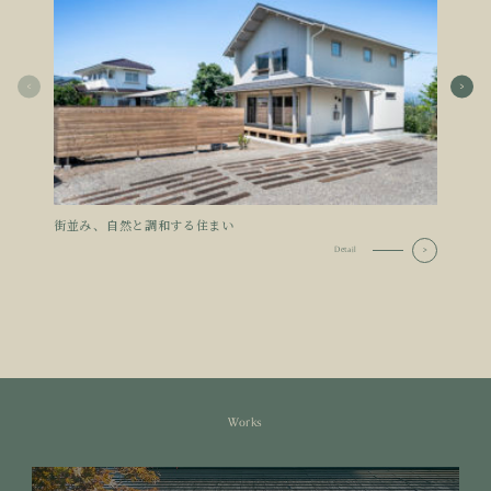
街並み、自然と調和する住まい
家族
Detail
Works