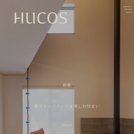
日本森林と循環
蓄熱するパッシブデザイン
1
1
欧州住宅の文化と日本の現在地
自然素材の温もりと快適性を実現
2
2
廃棄物について知る
活かすリノベーション
3
3
100年後も評価される住宅へ
家づくりの流れ
4
4
空き家とリノベーション
5
新築
薪ストーブライフを楽しむ住まい
2018.08