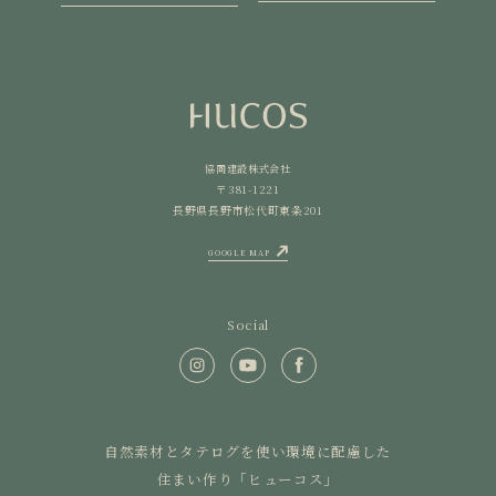
協同建設株式会社
〒381-1221
長野県長野市松代町東条201
GOOGLE MAP
Social
自然素材とタテログを使い環境に配慮した
住まい作り「ヒューコス」