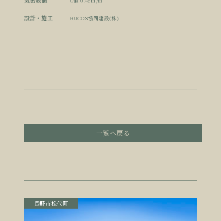
気密数値
C値 0.4c㎡/㎡
設計・施工
HUCOS協同建設(株)
一覧へ戻る
長野市松代町
長