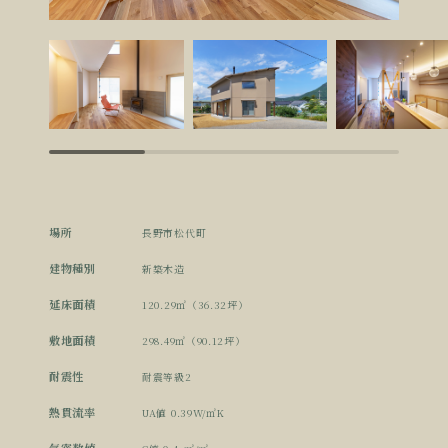
場所
長野市松代町
建物種別
新築木造
延床面積
120.29㎡（36.32坪）
敷地面積
298.49㎡（90.12坪）
耐震性
耐震等級2
熱貫流率
UA値 0.39W/㎡K