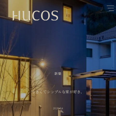
日本森林と循環
蓄熱するパッシブデザイン
1
1
欧州住宅の文化と日本の現在地
自然素材の温もりと快適性を実現
2
2
廃棄物について知る
活かすリノベーション
3
3
100年後も評価される住宅へ
家づくりの流れ
4
4
空き家とリノベーション
5
新築
小さくてシンプルな家が好き、
2020.04