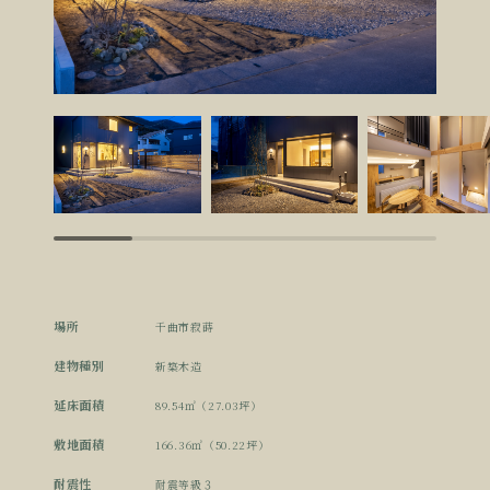
場所
千曲市寂蒔
建物種別
新築木造
延床面積
89.54㎡（27.03坪）
敷地面積
166.36㎡（50.22坪）
耐震性
耐震等級３