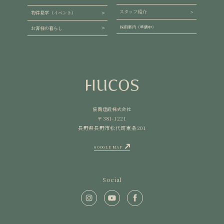
スタッフ紹介
物件見学（イベント）
採用案内（準備中）
お客様の暮らし
協同建設株式会社
〒381-1221
長野県長野市松代町東条201
GOOGLE MAP
Social