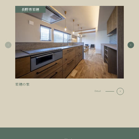
長野市若穂
須
若穂の家
ATHL
Detail