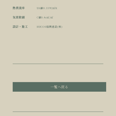
熱貫流率
UA値0.33W/㎡K
気密数値
C値0.4c㎡/㎡
設計・施工
HUCOS協同建設(株)
一覧へ戻る