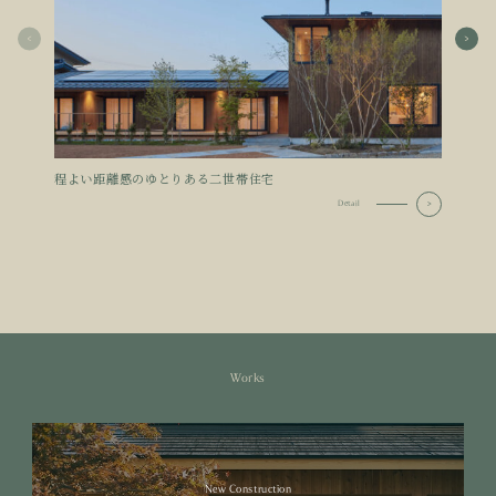
程よい距離感のゆとりある二世帯住宅
平屋住
Detail
Works
New Construction