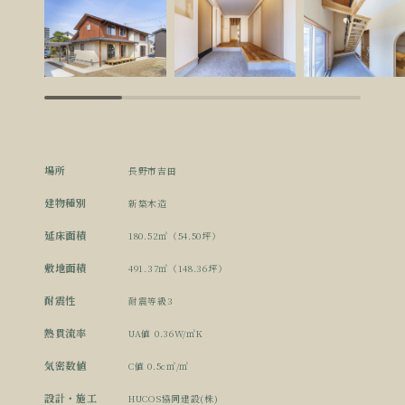
場所
長野市吉田
建物種別
新築木造
延床面積
180.52㎡（54.50坪）
敷地面積
491.37㎡（148.36坪）
耐震性
耐震等級3
熱貫流率
UA値 0.36W/㎡K
気密数値
C値 0.5c㎡/㎡
設計・施工
HUCOS協同建設(株)