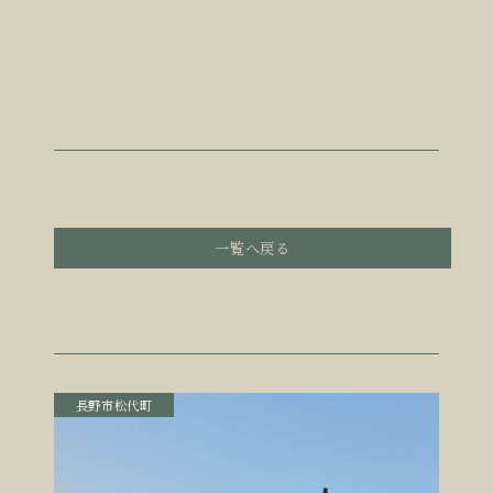
一覧へ戻る
長野市松代町
長