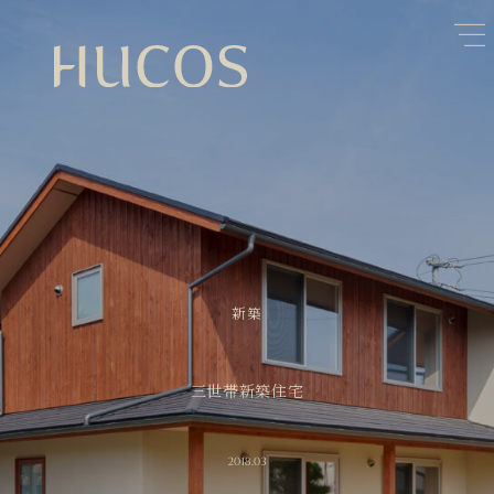
日本森林と循環
蓄熱するパッシブデザイン
1
1
欧州住宅の文化と日本の現在地
自然素材の温もりと快適性を実現
2
2
廃棄物について知る
活かすリノベーション
3
3
100年後も評価される住宅へ
家づくりの流れ
4
4
空き家とリノベーション
5
新築
三世帯新築住宅
2018.03