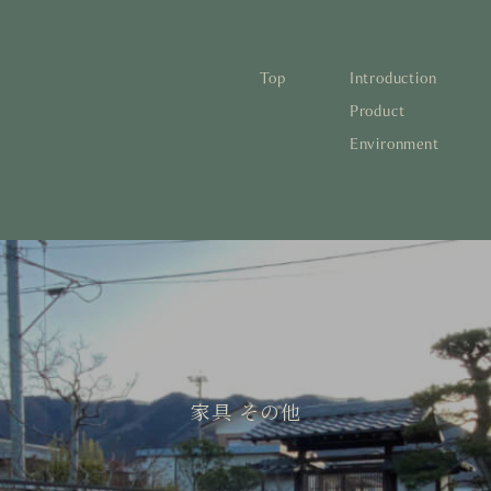
Top
Introduction
林と循環
蓄熱するパッシブデザイン
1
Product
Environment
宅の文化と日本の現在地
自然素材の温もりと快適性を実現
2
について知る
活かすリノベーション
3
日本
1
蓄熱
1
後も評価される住宅へ
家づくりの流れ
4
欧州
2
自然
2
とリノベーション
廃棄
3
活か
3
10
4
家づ
4
空き
5
家具 その他