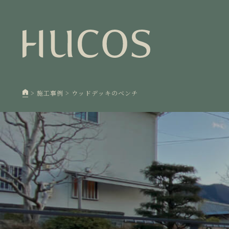
日本森
1
欧州住
2
廃棄物
3
>
施工事例
>
ウッドデッキのベンチ
100年
4
空き家
5