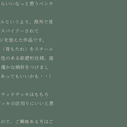
たらいいなっと思うベンチ
ナルというより、県外で見
ンスパイアーされて
ンジを加えた作品です。
り（背もたれ）をスチール
久性のある飫肥杉仕様。座
に僅かな傾斜をつけまし
があってもいいかも・・）
るウッドデッキはもちろ
デッキの区切りにいいと思
すので、ご興味ある方はご