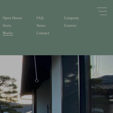
Open House
FAQ
Company
Story
News
Creator
Works
Contact
森林と循環
するパッシブデザイン
住宅の文化と日本の現在地
素材の温もりと快適性を実現
物について知る
すリノベーション
0年後も評価される住宅へ
くりの流れ
家とリノベーション