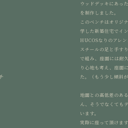
ウッドデッキにあっ
を制作しました。
このベンチはオリジ
学した新築住宅でイ
HUCOSなりのアレ
スチールの足と手す
で組み、座面には耐
り心地も考え、座面
チ
た。（もう少し傾斜
地面との高低差のあ
ん、そうでなくても
います。
実際に座って頂けま