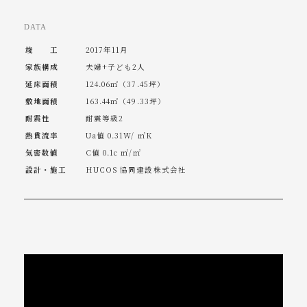
DATA
竣 工
2017年11月
家族構成
夫婦+子ども2人
延床面積
124.06㎡（37.45坪）
敷地面積
163.44㎡（49.33坪）
耐震性
耐震等級2
熱貫流率
Ua値 0.31W/ ㎡K
気密数値
C値 0.1c ㎡/㎡
設計・施工
HUCOS 協同建設株式会社