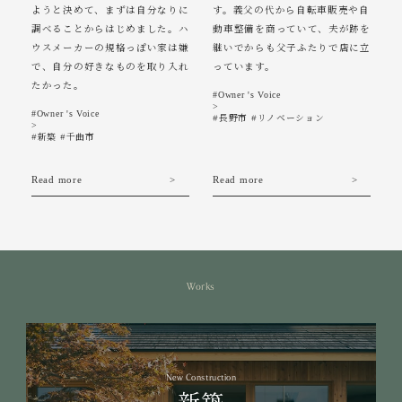
ようと決めて、まずは自分なりに
す。義父の代から自転車販売や自
調べることからはじめました。ハ
動車整備を商っていて、夫が跡を
ウスメーカーの規格っぽい家は嫌
継いでからも父子ふたりで店に立
で、自分の好きなものを取り入れ
っています。
たかった。
#Owner 's Voice
>
#Owner 's Voice
#長野市 #リノベーション
>
#新築 #千曲市
Read more
Read more
Works
New Construction
新築