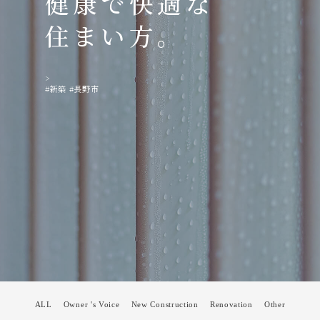
健康で快適な
住まい方。
>
#新築
#長野市
ALL
Owner 's Voice
New Construction
Renovation
Other