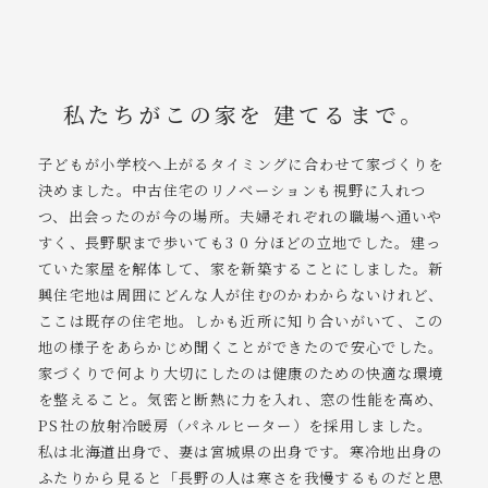
私たちがこの家を 建てるまで。
子どもが小学校へ上がるタイミングに合わせて家づくりを
決めました。中古住宅のリノベーションも視野に入れつ
つ、出会ったのが今の場所。夫婦それぞれの職場へ通いや
すく、長野駅まで歩いても3 0 分ほどの立地でした。建っ
ていた家屋を解体して、家を新築することにしました。新
興住宅地は周囲にどんな人が住むのかわからないけれど、
ここは既存の住宅地。しかも近所に知り合いがいて、この
地の様子をあらかじめ聞くことができたので安心でした。
家づくりで何より大切にしたのは健康のための快適な環境
を整えること。気密と断熱に力を入れ、窓の性能を高め、
PS社の放射冷暖房（パネルヒーター）を採用しました。
私は北海道出身で、妻は宮城県の出身です。寒冷地出身の
ふたりから見ると「長野の人は寒さを我慢するものだと思