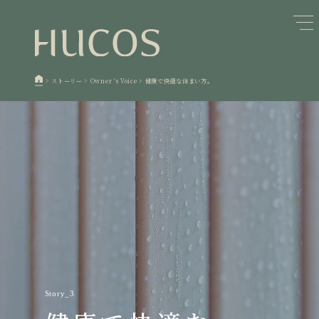
日本森林と循環
蓄熱するパッシブデザイン
1
1
欧州住宅の文化と日本の現在地
自然素材の温もりと快適性を実現
2
2
>
ストーリー
>
Owner 's Voice
>
健康で快適な住まい方。
廃棄物について知る
活かすリノベーション
3
3
100年後も評価される住宅へ
家づくりの流れ
4
4
空き家とリノベーション
5
Story_3