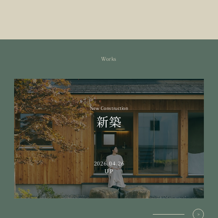
Works
New Construction
新築
2026.04.26
UP