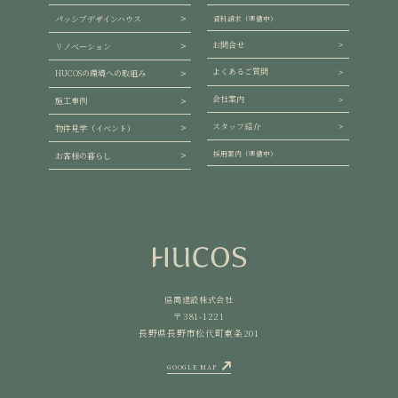
パッシブデザインハウス
資料請求（準備中）
お問合せ
リノベーション
よくあるご質問
HUCOSの環境への取組み
会社案内
施工事例
スタッフ紹介
物件見学（イベント）
採用案内（準備中）
お客様の暮らし
協同建設株式会社
〒381-1221
長野県長野市松代町東条201
GOOGLE MAP