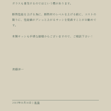
ガラスも普及するのではという感があります。
断熱性能を上げる為に、断熱材のレベルを上げる前に、コストの
割りに、性能値がグンっと上がるサッシを見直すことがお勧めで
す。
木製サッシも手頃な価格からございますので、ご相談下さい！
斉藤洋一
2015年01月16日 |
新築