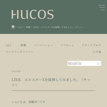
日本森林と循環
蓄熱するパッシブデザイン
1
1
欧州住宅の文化と日本の現在地
自然素材の温もりと快適性を実現
2
2
>
ブログ
>
新築
>
LIXIL エルスターXを採用してみました。（サッシ）
廃棄物について知る
活かすリノベーション
3
3
100年後も評価される住宅へ
家づくりの流れ
4
4
ALL
新築
リノベーション
リフォーム
スタッフブログ
空き家とリノベーション
5
マンスリーデリバリー
その他
2015.01.16
LIXIL エルスターXを採用してみました。（サッ
シ）
こんにちは、斉藤洋一です