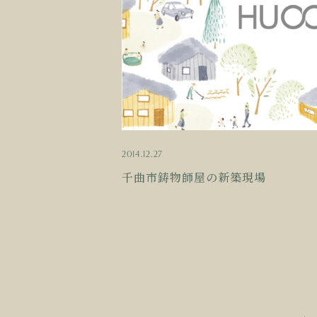
2014.12.27
千曲市鋳物師屋の新築現場