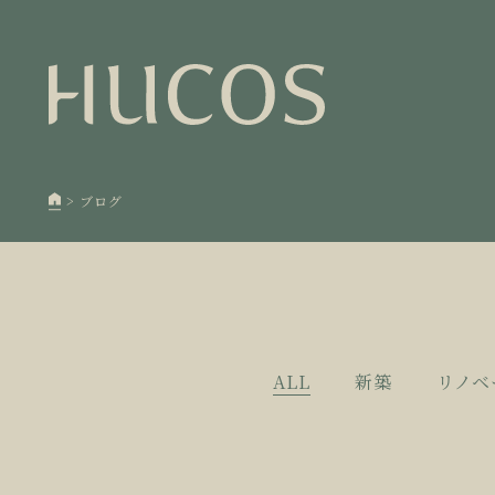
日本森
1
欧州住
2
廃棄物
3
>
ブログ
100年
4
空き家
5
ALL
新築
リノベ