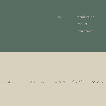
Top
Introduction
林と循環
蓄熱するパッシブデザイン
1
Product
Environment
宅の文化と日本の現在地
自然素材の温もりと快適性を実現
2
について知る
活かすリノベーション
3
日本
1
蓄熱
1
後も評価される住宅へ
家づくりの流れ
4
欧州
2
自然
2
とリノベーション
廃棄
3
活か
3
10
4
家づ
4
ーション
リフォーム
スタッフブログ
マンス
空き
5