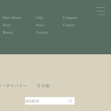
Open House
FAQ
Company
Story
News
Creator
Works
Contact
森林と循環
するパッシブデザイン
住宅の文化と日本の現在地
素材の温もりと快適性を実現
物について知る
すリノベーション
0年後も評価される住宅へ
くりの流れ
リーデリバリー
その他
家とリノベーション