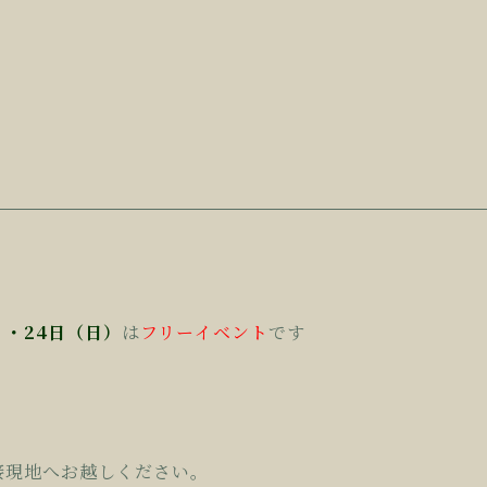
）・24日（日）
は
フリーイベント
です
接現地へお越しください。