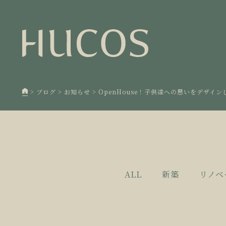
日本森
1
欧州住
2
廃棄物
3
>
ブログ
>
お知らせ
>
OpenHouse！子供達への思いをデザイン
100年
4
空き家
5
ALL
新築
リノベ