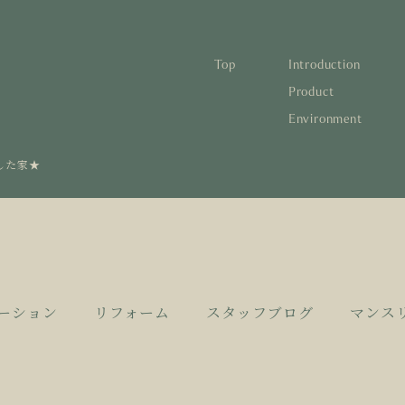
Top
Introduction
林と循環
蓄熱するパッシブデザイン
1
Product
Environment
宅の文化と日本の現在地
自然素材の温もりと快適性を実現
2
について知る
活かすリノベーション
3
した家★
日本
1
蓄熱
1
後も評価される住宅へ
家づくりの流れ
4
欧州
2
自然
2
とリノベーション
廃棄
3
活か
3
10
4
家づ
4
ーション
リフォーム
スタッフブログ
マンス
空き
5