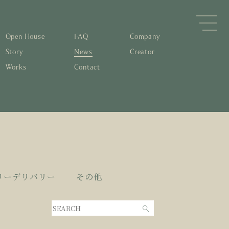
Open House
FAQ
Company
Story
News
Creator
Works
Contact
森林と循環
するパッシブデザイン
住宅の文化と日本の現在地
素材の温もりと快適性を実現
物について知る
すリノベーション
0年後も評価される住宅へ
くりの流れ
リーデリバリー
その他
家とリノベーション