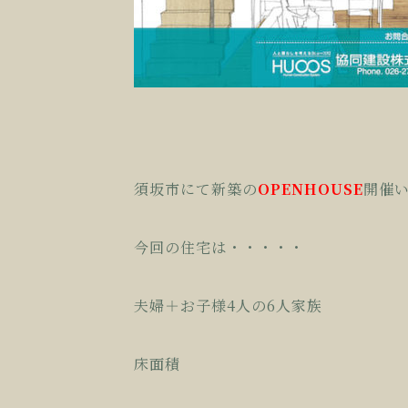
須坂市にて新築の
OPENHOUSE
開催
今回の住宅は・・・・・
夫婦＋お子様4人の6人家族
床面積