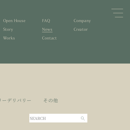
Open House
FAQ
Company
Story
News
Creator
Works
Contact
森林と循環
するパッシブデザイン
住宅の文化と日本の現在地
素材の温もりと快適性を実現
物について知る
すリノベーション
0年後も評価される住宅へ
くりの流れ
リーデリバリー
その他
家とリノベーション