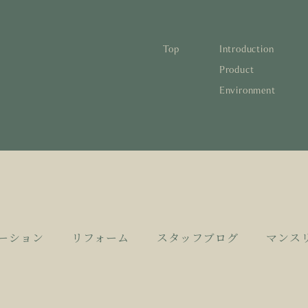
Top
Introduction
林と循環
蓄熱するパッシブデザイン
1
Product
Environment
宅の文化と日本の現在地
自然素材の温もりと快適性を実現
2
について知る
活かすリノベーション
3
日本
1
蓄熱
1
後も評価される住宅へ
家づくりの流れ
4
欧州
2
自然
2
とリノベーション
廃棄
3
活か
3
10
4
家づ
4
ーション
リフォーム
スタッフブログ
マンス
空き
5