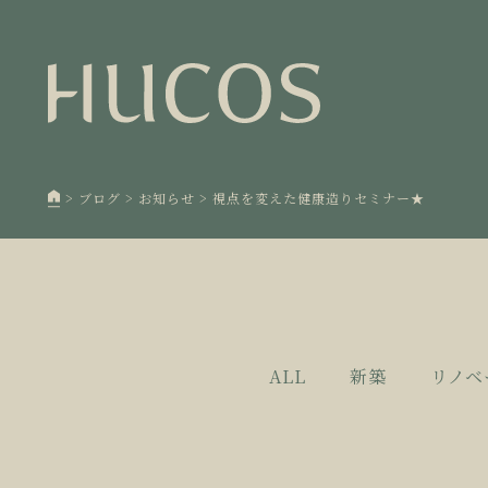
日本森
1
欧州住
2
廃棄物
3
>
ブログ
>
お知らせ
>
視点を変えた健康造りセミナー★
100年
4
空き家
5
ALL
新築
リノベ