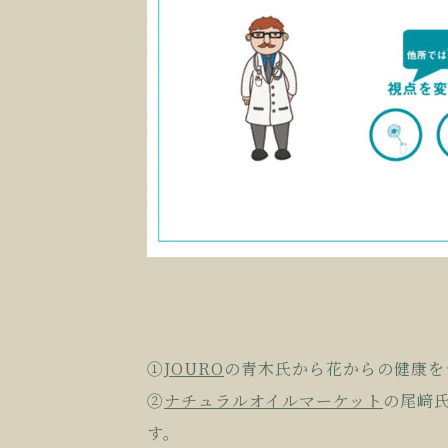
①
JOURO
の青木氏から花からの健康を
②
ナチュラルオイルマーケット
の尾﨑
す。