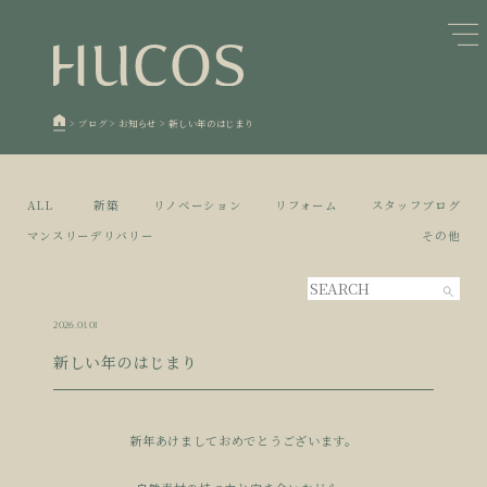
日本森林と循環
蓄熱するパッシブデザイン
1
1
欧州住宅の文化と日本の現在地
自然素材の温もりと快適性を実現
2
2
>
ブログ
>
お知らせ
>
新しい年のはじまり
廃棄物について知る
活かすリノベーション
3
3
100年後も評価される住宅へ
家づくりの流れ
4
4
ALL
新築
リノベーション
リフォーム
スタッフブログ
空き家とリノベーション
5
マンスリーデリバリー
その他
2026.01.01
新しい年のはじまり
新年あけましておめでとうございます。