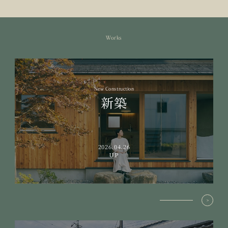
Works
New Construction
新築
2026.04.26
UP