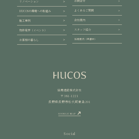
お問合せ
リノベーション
よくあるご質問
HUCOSの環境への取組み
会社案内
施工事例
スタッフ紹介
物件見学（イベント）
採用案内（準備中）
お客様の暮らし
協同建設株式会社
〒381-1221
長野県長野市松代町東条201
GOOGLE MAP
Social