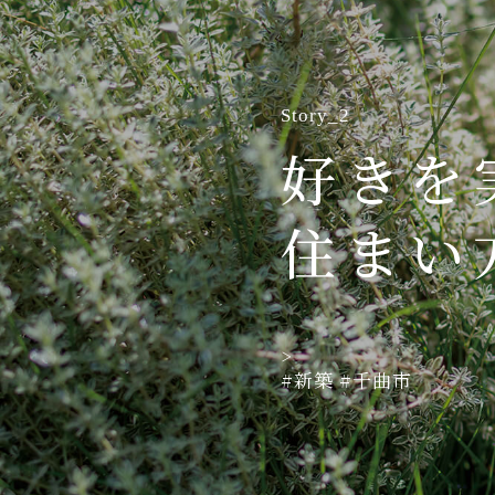
Story_2
好きを
住まい
>
#新築
#千曲市