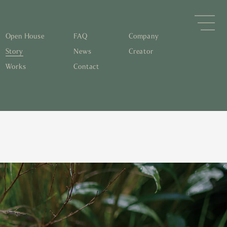
Open House
FAQ
Company
Story
News
Creator
Works
Contact
森林と循環
するパッシブデザイン
住宅の文化と日本の現在地
素材の温もりと快適性を実現
物について知る
すリノベーション
0年後も評価される住宅へ
くりの流れ
家とリノベーション