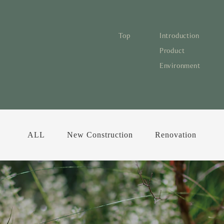
Top
Introduction
林と循環
蓄熱するパッシブデザイン
1
Product
Environment
宅の文化と日本の現在地
自然素材の温もりと快適性を実現
2
について知る
活かすリノベーション
3
日本
1
蓄熱
1
後も評価される住宅へ
家づくりの流れ
4
欧州
2
自然
2
とリノベーション
廃棄
ALL
New Construction
Renovation
3
活か
3
10
4
家づ
4
空き
5