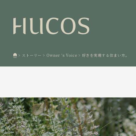
日本森
1
欧州住
2
廃棄物
3
>
ストーリー
>
Owner 's Voice
>
好きを実現する住まい方。
100年
4
空き家
5