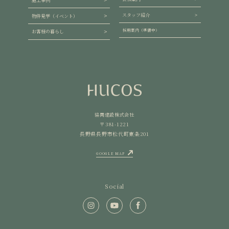
施工事例
スタッフ紹介
物件見学（イベント）
採用案内（準備中）
お客様の暮らし
協同建設株式会社
〒381-1221
長野県長野市松代町東条201
GOOGLE MAP
Social