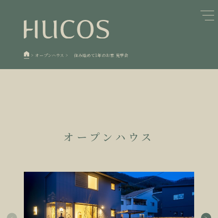
日本森林と循環
蓄熱するパッシブデザイン
1
1
欧州住宅の文化と日本の現在地
自然素材の温もりと快適性を実現
2
2
>
オープンハウス
>
住み始めて1年のお家 見学会
廃棄物について知る
活かすリノベーション
3
3
100年後も評価される住宅へ
家づくりの流れ
4
4
空き家とリノベーション
5
オープンハウス