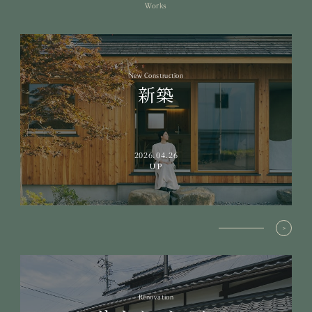
Works
New Construction
新築
2026.04.26
UP
Renovation