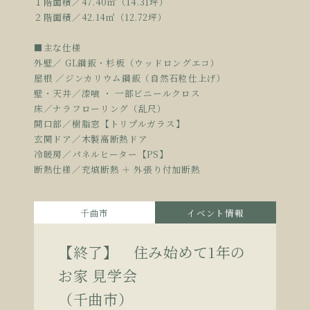
１階面積／47.40㎡（14.31坪）
２階面積／42.14㎡（12.72坪）
■主な仕様
外壁／ GL鋼鈑・杉板（ウッドロングエコ）
屋根 ／ジンカリウム鋼鈑（自然石粒仕上げ）
壁・天井／漆喰 ・ 一部ビニールクロス
床／ナラフローリング（乱尺）
開口部／樹脂窓【トリプルガラス】
玄関ドア／木製高断熱ドア
冷暖房／パネルヒーター【PS】
断熱仕様／充填断熱 ＋ 外張り付加断熱
千曲市
イベント情報
【終了】 住み始めて1年の
お家 見学会
（千曲市）