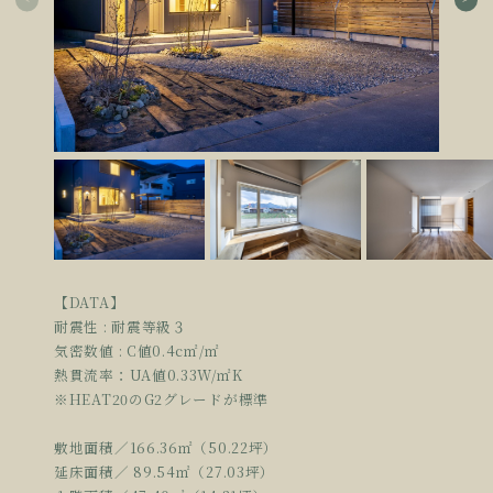
【DATA】
耐震性 : 耐震等級３
気密数値 : C値0.4c㎡/㎡
熱貫流率：UA値0.33W/㎡K
※HEAT20のG2グレードが標準
敷地面積／166.36㎡（50.22坪）
延床面積／ 89.54㎡（27.03坪）