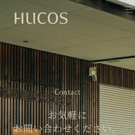
日本森林と循環
蓄熱するパッシブデザイン
1
1
欧州住宅の文化と日本の現在地
自然素材の温もりと快適性を実現
2
2
廃棄物について知る
活かすリノベーション
3
3
100年後も評価される住宅へ
家づくりの流れ
4
4
空き家とリノベーション
5
Contact
お気軽に
お問い合わせください。