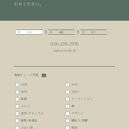
わせください。
入力
確認
完了
01
02
03
026-278-2976
AM8:30〜PM5:30
複数チェック可能
必須
20代
30代
40代
50代～
新築
リノベーション
コスト
庭
自然/ナチュラル
デザイン
断熱/快適性
間取り/空間
小さい家
別荘