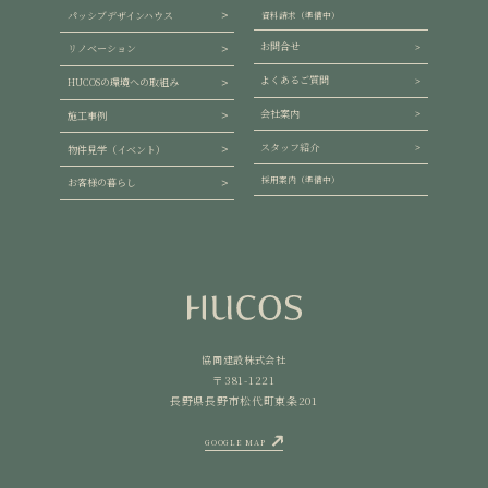
パッシブデザインハウス
資料請求（準備中）
お問合せ
リノベーション
よくあるご質問
HUCOSの環境への取組み
会社案内
施工事例
スタッフ紹介
物件見学（イベント）
採用案内（準備中）
お客様の暮らし
協同建設株式会社
〒381-1221
長野県長野市松代町東条201
GOOGLE MAP