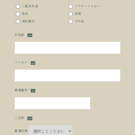
二拠点生活
アフターフォロー
取材
採用
資料請求
その他
お名前
必須
フリガナ
必須
郵便番号
必須
ご住所
必須
都道府県