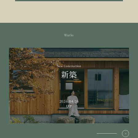
Works
New Construction
新築
2026.04.26
UP