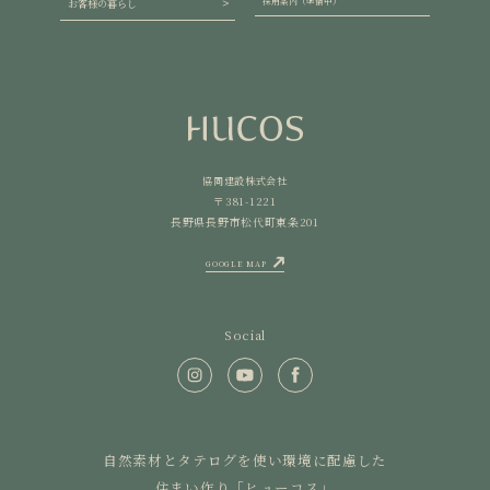
採用案内（準備中）
お客様の暮らし
協同建設株式会社
〒381-1221
長野県長野市松代町東条201
GOOGLE MAP
Social
自然素材とタテログを使い環境に配慮した
住まい作り「ヒューコス」