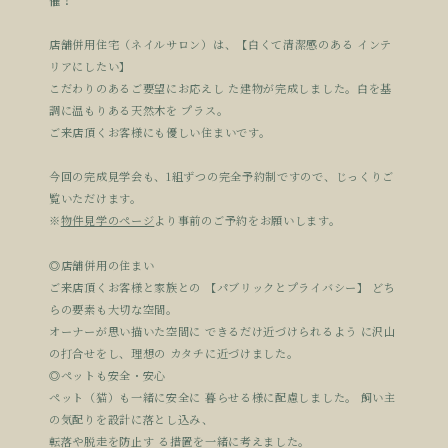
店舗併用住宅（ネイルサロン）は、【白くて清潔感のある インテ
リアにしたい】
こだわりのあるご要望にお応えし た建物が完成しました。白を基
調に温もりある天然木を プラス。
ご来店頂くお客様にも優しい住まいです。
今回の完成見学会も、1組ずつの完全予約制ですので、じっくりご
覧いただけます。
※
物件見学のページ
より事前のご予約をお願いします。
◎店舗併用の住まい
ご来店頂くお客様と家族との 【パブリックとプライバシー】 どち
らの要素も大切な空間。
オーナーが思い描いた空間に できるだけ近づけられるよう に沢山
の打合せをし、理想の カタチに近づけました。
◎ペットも安全・安心
ペット（猫）も一緒に安全に 暮らせる様に配慮しました。 飼い主
の気配りを設計に落とし込み、
転落や脱走を防止す る措置を一緒に考えました。