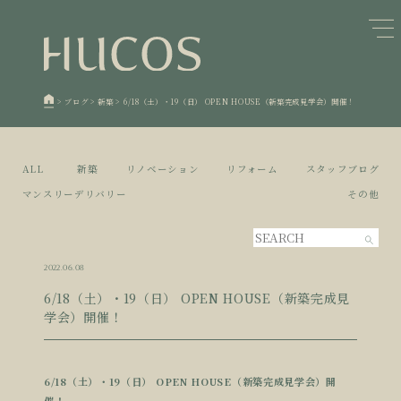
日本森林と循環
蓄熱するパッシブデザイン
1
1
欧州住宅の文化と日本の現在地
自然素材の温もりと快適性を実現
2
2
>
ブログ
>
新築
>
6/18（土）・19（日） OPEN HOUSE（新築完成見学会）開催！
廃棄物について知る
活かすリノベーション
3
3
100年後も評価される住宅へ
家づくりの流れ
4
4
ALL
新築
リノベーション
リフォーム
スタッフブログ
空き家とリノベーション
5
マンスリーデリバリー
その他
2022.06.08
6/18（土）・19（日） OPEN HOUSE（新築完成見
学会）開催！
6/18（土）・19（日） OPEN HOUSE（新築完成見学会）開
催！