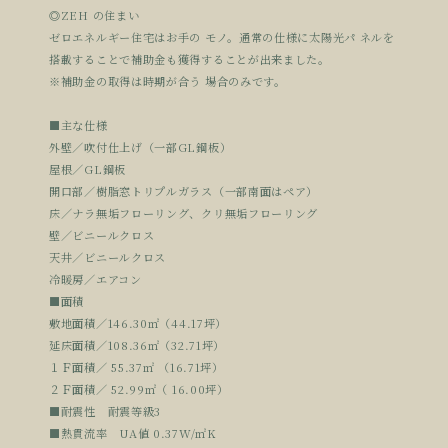
◎ZEH の住まい
ゼロエネルギー住宅はお手の モノ。通常の仕様に太陽光パ ネルを
搭載することで補助金も獲得することが出来ました。
※補助金の取得は時期が合う 場合のみです。
■主な仕様
外壁／吹付仕上げ（一部GL鋼板）
屋根／GL鋼板
開口部／樹脂窓トリプルガラス（一部南面はペア）
床／ナラ無垢フローリング、クリ無垢フローリング
壁／ビニールクロス
天井／ビニールクロス
冷暖房／エアコン
■面積
敷地面積／146.30㎡（44.17坪）
延床面積／108.36㎡（32.71坪）
１Ｆ面積／ 55.37㎡ （16.71坪）
２Ｆ面積／ 52.99㎡（ 16.00坪）
■耐震性 耐震等級3
■熱貫流率 UA値 0.37W/㎡K