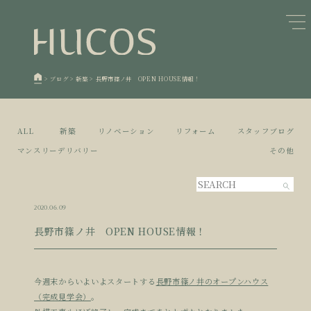
日本森林と循環
蓄熱するパッシブデザイン
1
1
欧州住宅の文化と日本の現在地
自然素材の温もりと快適性を実現
2
2
>
ブログ
>
新築
>
長野市篠ノ井 OPEN HOUSE情報！
廃棄物について知る
活かすリノベーション
3
3
100年後も評価される住宅へ
家づくりの流れ
4
4
ALL
新築
リノベーション
リフォーム
スタッフブログ
空き家とリノベーション
5
マンスリーデリバリー
その他
2020.06.09
長野市篠ノ井 OPEN HOUSE情報！
今週末からいよいよスタートする
長野市篠ノ井のオープンハウス
（完成見学会）
。