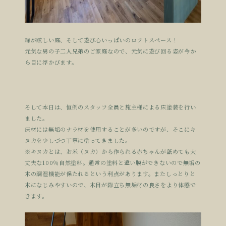
緑が眩しい庭、そして遊び心いっぱいのロフトスペース！
元気な男の子二人兄弟のご家庭なので、元気に遊び回る姿が今か
ら目に浮かびます。
そして本日は、恒例のスタッフ全員と施主様による床塗装を行い
ました。
床材には無垢のナラ材を使用することが多いのですが、そこにキ
ヌカを少しづつ丁寧に塗ってきました。
※キヌカとは、お米（ヌカ）から作られる赤ちゃんが舐めても大
丈夫な100％自然塗料。通常の塗料と違い膜ができないので無垢の
木の調湿機能が保たれるという利点があります。またしっとりと
木になじみやすいので、木目が際立ち無垢材の良さをより体感で
きます。