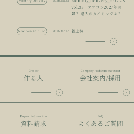
Monthly_delivery_HUCOS
Monthry Delivery
2026.08.01
vol.35 エアコン2027年問
題？ 購入のタイミングは？
祝上棟
New construction
2026.07.22
Creator
Company Profile/Recruitment
作る人
会社案内/採用
Request information
FAQ
資料請求
よくあるご質問