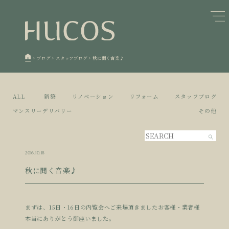
日本森林と循環
蓄熱するパッシブデザイン
1
1
欧州住宅の文化と日本の現在地
自然素材の温もりと快適性を実現
2
2
>
ブログ
>
スタッフブログ
>
秋に聞く音楽♪
廃棄物について知る
活かすリノベーション
3
3
100年後も評価される住宅へ
家づくりの流れ
4
4
ALL
新築
リノベーション
リフォーム
スタッフブログ
空き家とリノベーション
5
マンスリーデリバリー
その他
2016.10.18
秋に聞く音楽♪
まずは、15日・16日の内覧会へご来場頂きましたお客様・業者様
本当にありがとう御座いました。