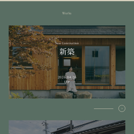
Works
New Construction
新築
2026.04.26
UP