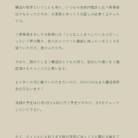
構造の見学ということも有り、いつもの完成内覧会と比べ来場者
は少なかったですが、お客様とゆっくりお話しが出来てよかった
です。
ご来場頂きましたお客様には「こんなことまでしているんだ〜」
っという声が聞け、我々がコツコツと細部に拘っているところを
見ていただけ、良かったです。
やはり、隠れてしまう構造はとても大切で、他社との違いをご確
認頂けるチャンスだと思います。
より多くの方に観ていただきたいので、HUCOSはまた構造見学
会を行ないます！
次回の予定は12月3日と4日に行う予定ですので、HPをチェック
していて下さい。
さて、タイトルにもあります秋の夜長にゆっくりと聞ける曲をご