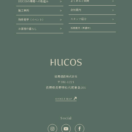
よくあるご質問
HUCOSの環境への取組み
会社案内
施工事例
スタッフ紹介
物件見学（イベント）
採用案内（準備中）
お客様の暮らし
協同建設株式会社
〒381-1221
長野県長野市松代町東条201
GOOGLE MAP
Social