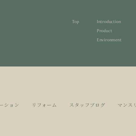
Top
Introduction
林と循環
蓄熱するパッシブデザイン
1
Product
Environment
宅の文化と日本の現在地
自然素材の温もりと快適性を実現
2
について知る
活かすリノベーション
3
日本
1
蓄熱
1
後も評価される住宅へ
家づくりの流れ
4
欧州
2
自然
2
とリノベーション
廃棄
3
活か
3
10
4
家づ
4
ーション
リフォーム
スタッフブログ
マンス
空き
5