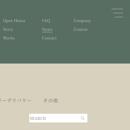
Open House
FAQ
Company
Story
News
Creator
Works
Contact
森林と循環
するパッシブデザイン
住宅の文化と日本の現在地
素材の温もりと快適性を実現
物について知る
すリノベーション
0年後も評価される住宅へ
くりの流れ
リーデリバリー
その他
家とリノベーション