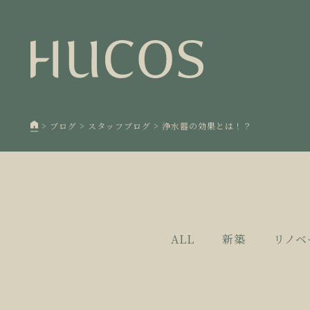
日本森
1
欧州住
2
廃棄物
3
>
ブログ
>
スタッフブログ
>
浄水器の効果とは！？
100年
4
空き家
5
ALL
新築
リノベ