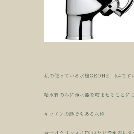
私の使っている水栓GROHE K4で
給水管のみに浄水器を咬ませることに
キッチンの顔でもある水栓
今ではクリンスイF914など浄水器付