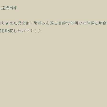
も達成出来
作り★また異文化・街並みを巡る目的で年明けに沖縄石垣島
値を吸収したいです！♪