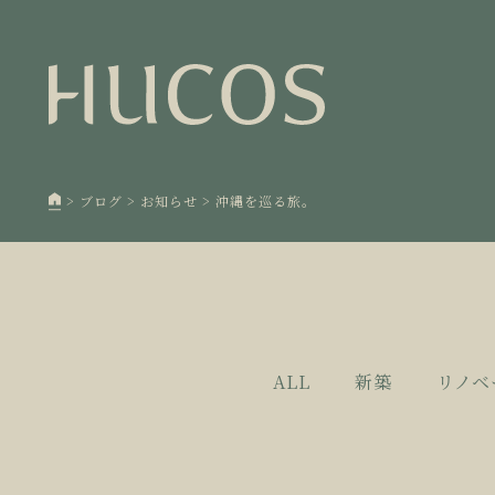
日本森
1
欧州住
2
廃棄物
3
>
ブログ
>
お知らせ
>
沖縄を巡る旅。
100年
4
空き家
5
ALL
新築
リノベ