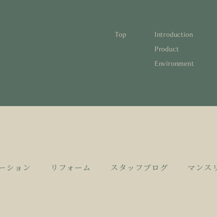
Top
Introduction
林と循環
蓄熱するパッシブデザイン
1
Product
Environment
宅の文化と日本の現在地
自然素材の温もりと快適性を実現
2
について知る
活かすリノベーション
3
日本
1
蓄熱
1
後も評価される住宅へ
家づくりの流れ
4
欧州
2
自然
2
とリノベーション
廃棄
3
活か
3
10
4
家づ
4
ーション
リフォーム
スタッフブログ
マンス
空き
5