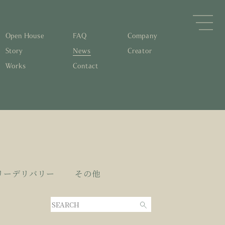
Open House
FAQ
Company
Story
News
Creator
Works
Contact
森林と循環
するパッシブデザイン
住宅の文化と日本の現在地
素材の温もりと快適性を実現
物について知る
すリノベーション
0年後も評価される住宅へ
くりの流れ
リーデリバリー
その他
家とリノベーション