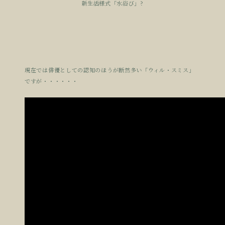
新生活様式「水浴び」?
現在では俳優としての認知のほうが断然多い「ウィル・スミス」
ですが・・・・・・