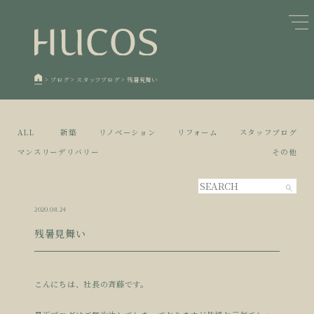
日本森林と循環
蓄熱するパッシブデザイン
1
1
欧州住宅の文化と日本の現在地
自然素材の温もりと快適性を実現
2
2
>
ブログ
>
スタッフブログ
>
残暑見舞い
廃棄物について知る
活かすリノベーション
3
3
100年後も評価される住宅へ
家づくりの流れ
4
4
ALL
新築
リノベーション
リフォーム
スタッフブログ
空き家とリノベーション
5
マンスリーデリバリー
その他
2020.08.24
残暑見舞い
こんにちは、社長の斉藤です。