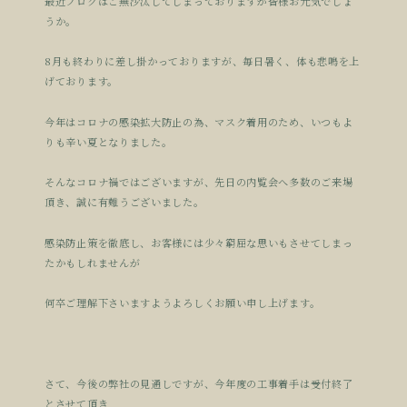
最近ブログはご無沙汰してしまっておりますが皆様お元気でしょ
うか。
8月も終わりに差し掛かっておりますが、毎日暑く、体も悲鳴を上
げております。
今年はコロナの感染拡大防止の為、マスク着用のため、いつもよ
りも辛い夏となりました。
そんなコロナ禍ではございますが、先日の内覧会へ多数のご来場
頂き、誠に有難うございました。
感染防止策を徹底し、お客様には少々窮屈な思いもさせてしまっ
たかもしれませんが
何卒ご理解下さいますようよろしくお願い申し上げます。
さて、今後の弊社の見通しですが、今年度の工事着手は受付終了
とさせて頂き