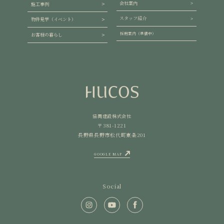
会社案内
施工事例
スタッフ紹介
物件見学（イベント）
採用案内（準備中）
お客様の暮らし
協同建設株式会社
〒381-1221
長野県長野市松代町東条201
GOOGLE MAP
Social