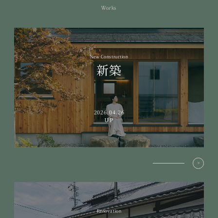
Works
New Construction
新築
2026.04.26
UP
Renovation