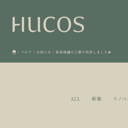
日本森
1
欧州住
2
廃棄物
3
>
ブログ
>
お知らせ
>
新装店舗の工事が完成しました★
100年
4
空き家
5
ALL
新築
リノベ