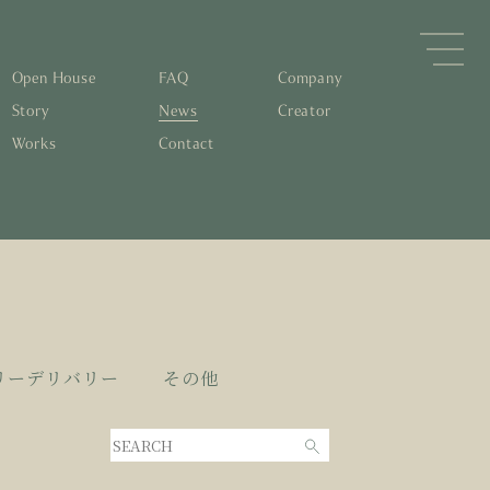
Open House
FAQ
Company
Story
News
Creator
Works
Contact
森林と循環
するパッシブデザイン
住宅の文化と日本の現在地
素材の温もりと快適性を実現
物について知る
すリノベーション
0年後も評価される住宅へ
くりの流れ
リーデリバリー
その他
家とリノベーション