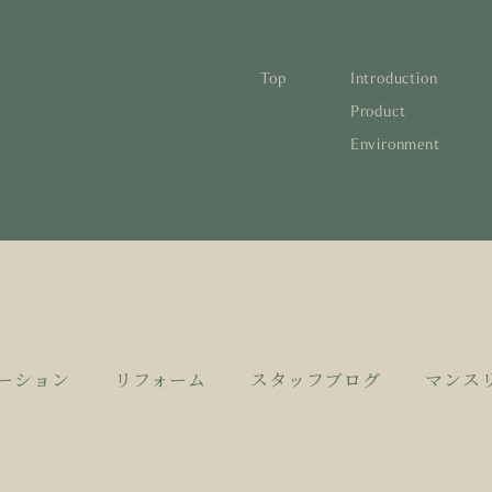
Top
Introduction
林と循環
蓄熱するパッシブデザイン
1
Product
Environment
宅の文化と日本の現在地
自然素材の温もりと快適性を実現
2
について知る
活かすリノベーション
3
日本
1
蓄熱
1
後も評価される住宅へ
家づくりの流れ
4
欧州
2
自然
2
とリノベーション
廃棄
3
活か
3
10
4
家づ
4
ーション
リフォーム
スタッフブログ
マンス
空き
5