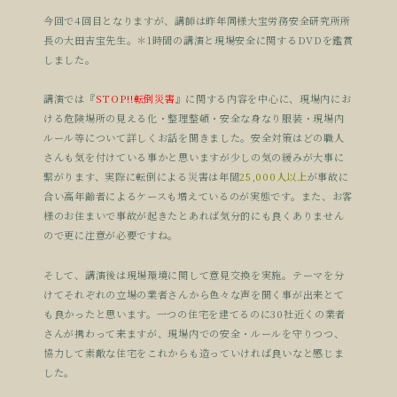
今回で4回目となりますが、講師は昨年同様大宝労務安全研究所所
長の大田吉宝先生。＊1時間の講演と現場安全に関するDVDを鑑賞
しました。
講演では『
STOP!!転倒災害
』に関する内容を中心に、現場内にお
ける危険場所の見える化・整理整頓・安全な身なり服装・現場内
ルール等について詳しくお話を聞きました。安全対策はどの職人
さんも気を付けている事かと思いますが少しの気の緩みが大事に
繋がります、実際に転倒による災害は年間
25,000人以上
が事故に
合い高年齢者によるケースも増えているのが実態です。また、お客
様のお住まいで事故が起きたとあれば気分的にも良くありません
ので更に注意が必要ですね。
そして、講演後は現場環境に関して意見交換を実施。テーマを分
けてそれぞれの立場の業者さんから色々な声を聞く事が出来とて
も良かったと思います。一つの住宅を建てるのに30社近くの業者
さんが携わって来ますが、現場内での安全・ルールを守りつつ、
協力して素敵な住宅をこれからも造っていければ良いなと感じま
した。