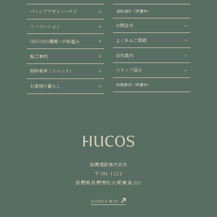
パッシブデザインハウス
資料請求（準備中）
お問合せ
リノベーション
よくあるご質問
HUCOSの環境への取組み
会社案内
施工事例
スタッフ紹介
物件見学（イベント）
採用案内（準備中）
お客様の暮らし
協同建設株式会社
〒381-1221
長野県長野市松代町東条201
GOOGLE MAP