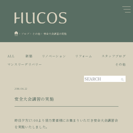
日本森林と循環
蓄熱するパッシブデザイン
1
1
欧州住宅の文化と日本の現在地
自然素材の温もりと快適性を実現
2
2
>
ブログ
>
その他
>
安全大会講習の実施
廃棄物について知る
活かすリノベーション
3
3
100年後も評価される住宅へ
家づくりの流れ
4
4
ALL
新築
リノベーション
リフォーム
スタッフブログ
空き家とリノベーション
5
マンスリーデリバリー
その他
2016.06.22
安全大会講習の実施
昨日夕方17:00より協力業者様にお集まりいただき安全大会講習会
を実施いたしました。