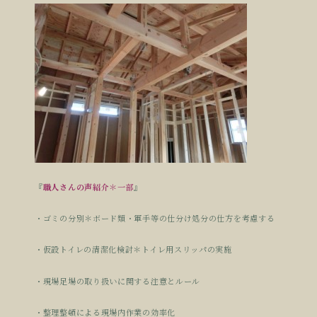
『
職人さんの声紹介
＊一部
』
・ゴミの分別＊ボード類・軍手等の仕分け処分の仕方を考慮する
・仮設トイレの清潔化検討＊トイレ用スリッパの実施
・現場足場の取り扱いに関する注意とルール
・整理整頓による現場内作業の効率化