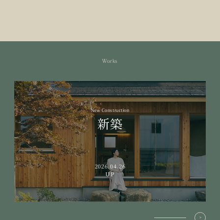
Works
New Construction
新築
2026.04.26
UP