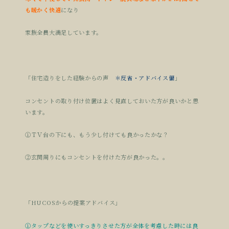
も暖かく快適
になり
家族全員大満足しています。
「住宅造りをした経験からの声
＊反省・アドバイス偏
」
コンセントの取り付け位置はよく見直しておいた方が良いかと思
います。
①ＴＶ台の下にも、もう少し付けても良かったかな？
②玄関周りにもコンセントを付けた方が良かった。。
「HUCOSからの提案アドバイス」
①タップなどを使いすっきりさせた方が全体を考慮した時には良