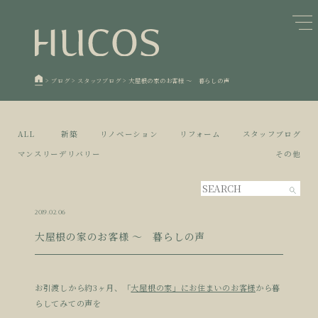
日本森林と循環
蓄熱するパッシブデザイン
1
1
欧州住宅の文化と日本の現在地
自然素材の温もりと快適性を実現
2
2
>
ブログ
>
スタッフブログ
>
大屋根の家のお客様 ～ 暮らしの声
廃棄物について知る
活かすリノベーション
3
3
100年後も評価される住宅へ
家づくりの流れ
4
4
ALL
新築
リノベーション
リフォーム
スタッフブログ
空き家とリノベーション
5
マンスリーデリバリー
その他
2019.02.06
大屋根の家のお客様 ～ 暮らしの声
お引渡しから約3ヶ月、「
大屋根の家」にお住まいのお客様
から暮
らしてみての声を