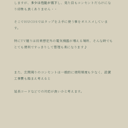
しますが、
多少は性能が低下
し、見た目もコンセントだらけにな
り印象も良くありません・・
そこでHUCOSではタップを上手に使う事をオススメしていま
す。
特にTV廻りは将来想定外の電気機器が増える場所、そんな時でも
とても便利ですっきりして管理も楽になります♪
また、玄関周りのコンセントは一般的に使用頻度も少なく、設置
工事費も踏まえ考えると
延長コードなどでの対応が良いかと考えます。