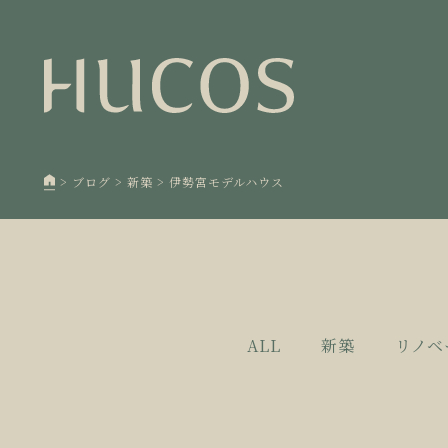
日本森
1
欧州住
2
廃棄物
3
>
ブログ
>
新築
>
伊勢宮モデルハウス
100年
4
空き家
5
ALL
新築
リノベ