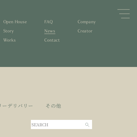
Open House
FAQ
Company
Story
News
Creator
Works
Contact
森林と循環
するパッシブデザイン
住宅の文化と日本の現在地
素材の温もりと快適性を実現
物について知る
すリノベーション
0年後も評価される住宅へ
くりの流れ
リーデリバリー
その他
家とリノベーション