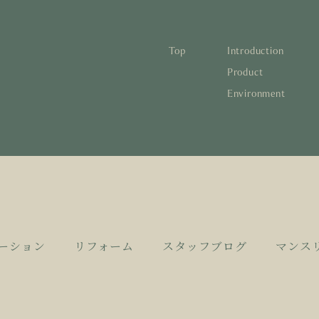
Top
Introduction
林と循環
蓄熱するパッシブデザイン
1
Product
Environment
宅の文化と日本の現在地
自然素材の温もりと快適性を実現
2
について知る
活かすリノベーション
3
日本
1
蓄熱
1
後も評価される住宅へ
家づくりの流れ
4
欧州
2
自然
2
とリノベーション
廃棄
3
活か
3
10
4
家づ
4
ーション
リフォーム
スタッフブログ
マンス
空き
5