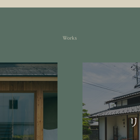
Works
リ