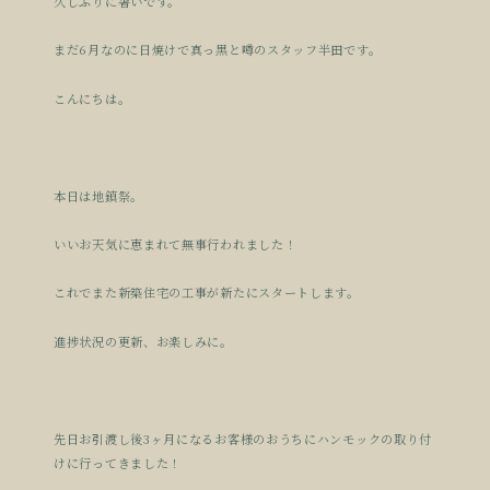
久しぶりに暑いです。
まだ6月なのに日焼けで真っ黒と噂のスタッフ半田です。
こんにちは。
本日は地鎮祭。
いいお天気に恵まれて無事行われました！
これでまた新築住宅の工事が新たにスタートします。
進捗状況の更新、お楽しみに。
先日お引渡し後3ヶ月になるお客様のおうちにハンモックの取り付
けに行ってきました！