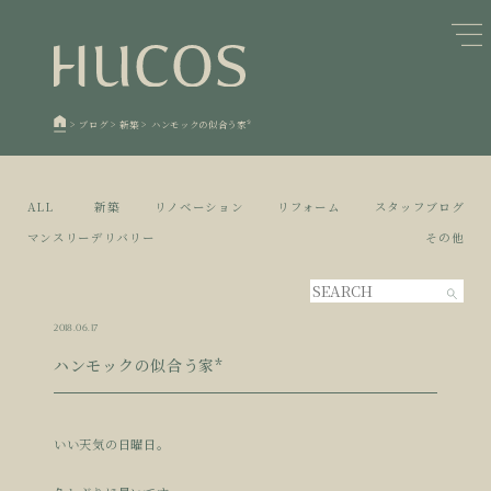
日本森林と循環
蓄熱するパッシブデザイン
1
1
欧州住宅の文化と日本の現在地
自然素材の温もりと快適性を実現
2
2
>
ブログ
>
新築
>
ハンモックの似合う家*
廃棄物について知る
活かすリノベーション
3
3
100年後も評価される住宅へ
家づくりの流れ
4
4
ALL
新築
リノベーション
リフォーム
スタッフブログ
空き家とリノベーション
5
マンスリーデリバリー
その他
2018.06.17
ハンモックの似合う家*
いい天気の日曜日。