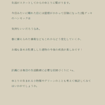
生活がスタートしてからのゆとりに繋がります。
今日みたいに晴れた日には屋根がかかって日陰になった2階デッキ
のハンモックは
気持ちいいだろうなあ。
春に植えられた植栽などもこれからどう変化していくか、
お庭も含めお引渡しした建物の今後の成長が楽しみです！
計画には毎日の生活動線に必要な収納づくりに +α、
ゆとりの生まれる小物類やグリーンのことも考えて検討してみて
はいかがでしょうか。