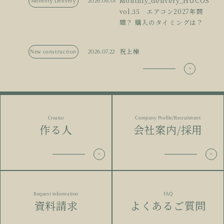
Monthly_delivery_HUCOS
Monthry Delivery
2026.08.01
vol.35 エアコン2027年問
題？ 購入のタイミングは？
祝上棟
New construction
2026.07.22
Creator
Company Profile/Recruitment
作る人
会社案内/採用
Request information
FAQ
資料請求
よくあるご質問