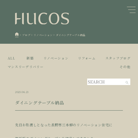
日本森林と循環
蓄熱するパッシブデザイン
1
1
欧州住宅の文化と日本の現在地
自然素材の温もりと快適性を実現
2
2
>
ブログ
>
リノベーション
>
ダイニングテーブル納品
廃棄物について知る
活かすリノベーション
3
3
100年後も評価される住宅へ
家づくりの流れ
4
4
ALL
新築
リノベーション
リフォーム
スタッフブログ
空き家とリノベーション
5
マンスリーデリバリー
その他
2023.06.23
ダイニングテーブル納品
先日お引渡しとなった長野市三本柳のリノベーション住宅に