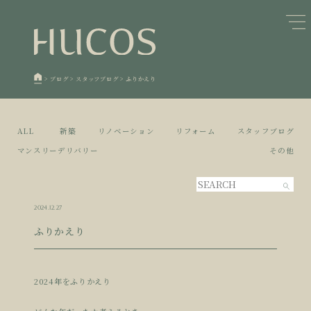
日本森林と循環
蓄熱するパッシブデザイン
1
1
欧州住宅の文化と日本の現在地
自然素材の温もりと快適性を実現
2
2
>
ブログ
>
スタッフブログ
>
ふりかえり
廃棄物について知る
活かすリノベーション
3
3
100年後も評価される住宅へ
家づくりの流れ
4
4
ALL
新築
リノベーション
リフォーム
スタッフブログ
空き家とリノベーション
5
マンスリーデリバリー
その他
2024.12.27
ふりかえり
2024年をふりかえり