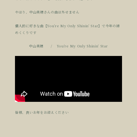
やはり、中山美穂さんの曲は外せません
個人的に好きな曲【You’re My Only Shinin’ Star】で今年の締
めくくりです
中山美穂 / You’re My Only Shinin’ Star
皆様、良いお年をお迎えください