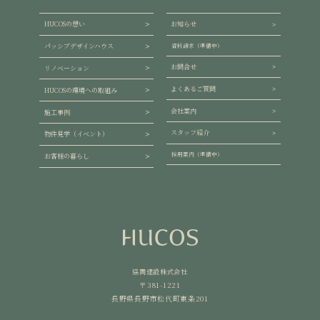
HUCOSの想い
お知らせ
パッシブデザインハウス
資料請求（準備中）
お問合せ
リノベーション
よくあるご質問
HUCOSの環境への取組み
会社案内
施工事例
スタッフ紹介
物件見学（イベント）
採用案内（準備中）
お客様の暮らし
協同建設株式会社
〒381-1221
長野県長野市松代町東条201