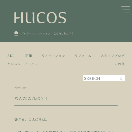
日本森林と循環
蓄熱するパッシブデザイン
1
1
欧州住宅の文化と日本の現在地
自然素材の温もりと快適性を実現
2
2
>
ブログ
>
リノベーション
>
なんだこれは？！
廃棄物について知る
活かすリノベーション
3
3
100年後も評価される住宅へ
家づくりの流れ
4
4
ALL
新築
リノベーション
リフォーム
スタッフブログ
空き家とリノベーション
5
マンスリーデリバリー
その他
2022.11.02
なんだこれは？！
皆さま、こんにちは。