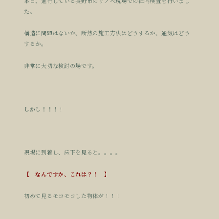
本日、進行している長野市のリノベ現場での社内検査を行いまし
た。
構造に問題はないか、断熱の施工方法はどうするか、通気はどう
するか。
非常に大切な検討の場です。
しかし！！！
！
現場に到着し、床下を見ると。。。。
【 なんですか、これは？！ 】
初めて見るモコモコした物体が！！！