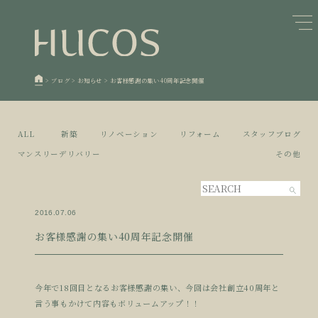
日本森林と循環
蓄熱するパッシブデザイン
1
1
欧州住宅の文化と日本の現在地
自然素材の温もりと快適性を実現
2
2
>
ブログ
>
お知らせ
>
お客様感謝の集い40周年記念開催
廃棄物について知る
活かすリノベーション
3
3
100年後も評価される住宅へ
家づくりの流れ
4
4
ALL
新築
リノベーション
リフォーム
スタッフブログ
空き家とリノベーション
5
マンスリーデリバリー
その他
2016.07.06
お客様感謝の集い40周年記念開催
今年で18回目となるお客様感謝の集い、今回は会社創立40周年と
言う事もかけて内容もボリュームアップ！！