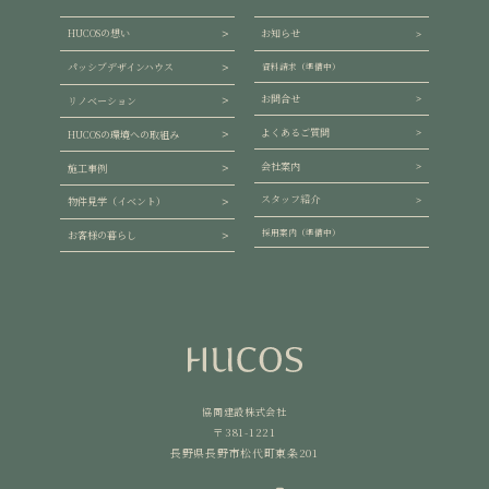
HUCOSの想い
お知らせ
パッシブデザインハウス
資料請求（準備中）
お問合せ
リノベーション
よくあるご質問
HUCOSの環境への取組み
会社案内
施工事例
スタッフ紹介
物件見学（イベント）
採用案内（準備中）
お客様の暮らし
協同建設株式会社
〒381-1221
長野県長野市松代町東条201