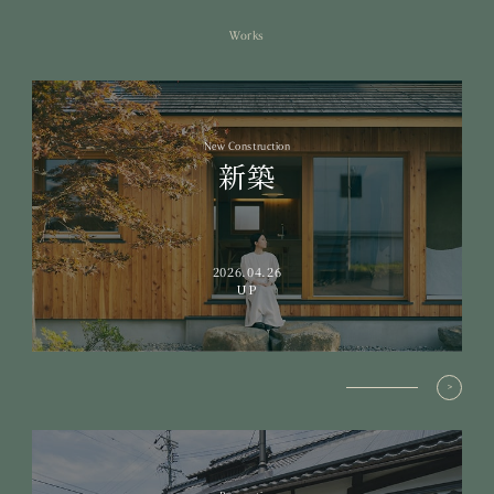
Works
New Construction
新築
2026.04.26
UP