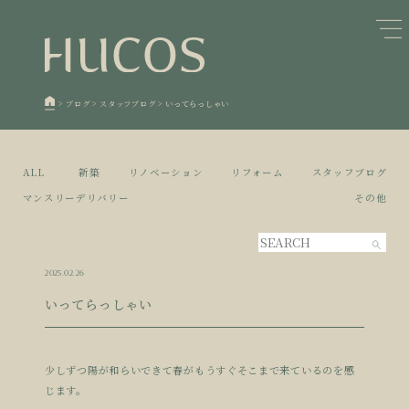
日本森林と循環
蓄熱するパッシブデザイン
1
1
欧州住宅の文化と日本の現在地
自然素材の温もりと快適性を実現
2
2
>
ブログ
>
スタッフブログ
>
いってらっしゃい
廃棄物について知る
活かすリノベーション
3
3
100年後も評価される住宅へ
家づくりの流れ
4
4
ALL
新築
リノベーション
リフォーム
スタッフブログ
空き家とリノベーション
5
マンスリーデリバリー
その他
2025.02.26
いってらっしゃい
少しずつ陽が和らいできて春がもうすぐそこまで来ているのを感
じます。