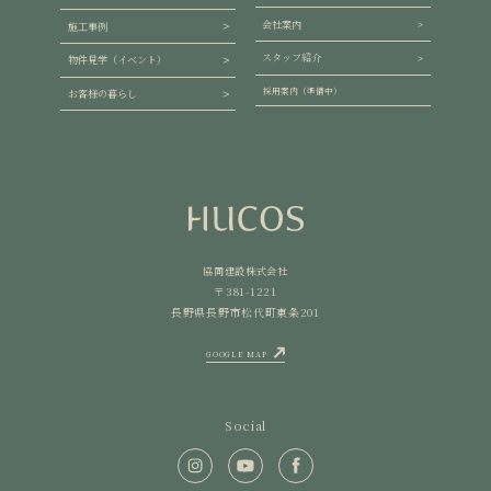
会社案内
施工事例
スタッフ紹介
物件見学（イベント）
採用案内（準備中）
お客様の暮らし
協同建設株式会社
〒381-1221
長野県長野市松代町東条201
GOOGLE MAP
Social