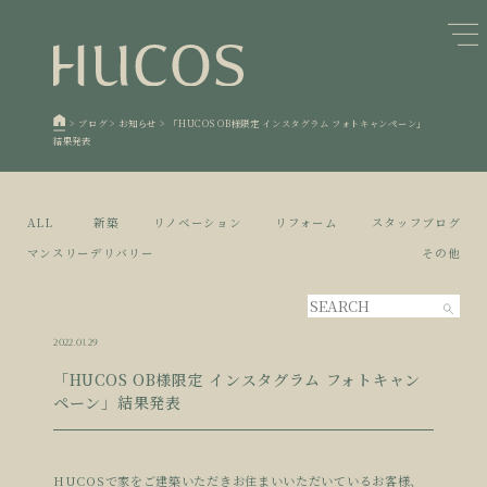
日本森林と循環
蓄熱するパッシブデザイン
1
1
欧州住宅の文化と日本の現在地
自然素材の温もりと快適性を実現
2
2
>
ブログ
>
お知らせ
>
「HUCOS OB様限定 インスタグラム フォトキャンペーン」
結果発表
廃棄物について知る
活かすリノベーション
3
3
100年後も評価される住宅へ
家づくりの流れ
4
4
空き家とリノベーション
5
ALL
新築
リノベーション
リフォーム
スタッフブログ
マンスリーデリバリー
その他
2022.01.29
「HUCOS OB様限定 インスタグラム フォトキャン
ペーン」結果発表
HUCOSで家をご建築いただきお住まいいただいているお客様、