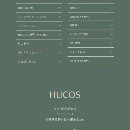
HUCOSの想い
お知らせ
パッシブデザインハウス
資料請求（準備中）
お問合せ
リノベーション
よくあるご質問
HUCOSの環境への取組み
会社案内
施工事例
スタッフ紹介
物件見学（イベント）
採用案内（準備中）
お客様の暮らし
協同建設株式会社
〒381-1221
長野県長野市松代町東条201