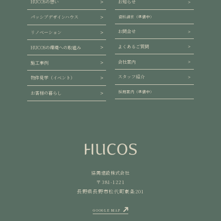
HUCOSの想い
お知らせ
パッシブデザインハウス
資料請求（準備中）
お問合せ
リノベーション
よくあるご質問
HUCOSの環境への取組み
会社案内
施工事例
スタッフ紹介
物件見学（イベント）
採用案内（準備中）
お客様の暮らし
協同建設株式会社
〒381-1221
長野県長野市松代町東条201
GOOGLE MAP