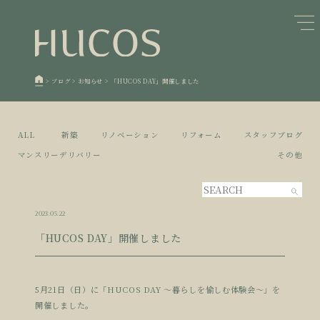
日本森林と循環
蓄熱するパッシブデザイン
1
1
欧州住宅の文化と日本の現在地
自然素材の温もりと快適性を実現
2
2
>
ブログ
>
お知らせ
>
「HUCOS DAY」開催しました
廃棄物について知る
活かすリノベーション
3
3
100年後も評価される住宅へ
家づくりの流れ
4
4
ALL
新築
リノベーション
リフォーム
スタッフブログ
空き家とリノベーション
5
マンスリーデリバリー
その他
2023.05.22
「HUCOS DAY」開催しました
5月21日（日）に「HUCOS DAY 〜暮らしを愉しむ体験会〜」を
開催しました。