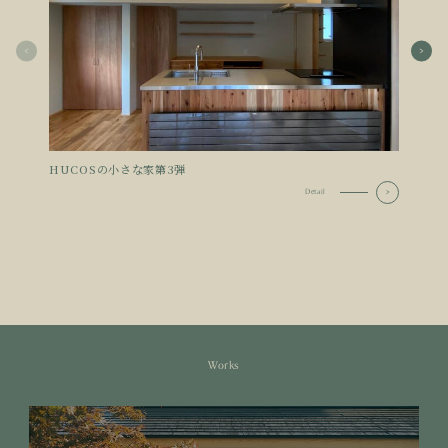
HUCOSの小さな家第3弾
ATHL
Detail
Works