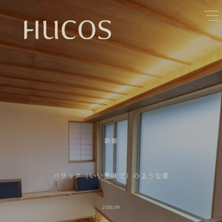
日本森林と循環
蓄熱するパッシブデザイン
1
1
欧州住宅の文化と日本の現在地
自然素材の温もりと快適性を実現
2
2
廃棄物について知る
活かすリノベーション
3
3
100年後も評価される住宅へ
家づくりの流れ
4
4
空き家とリノベーション
5
新築
バラック（いい意味で）のような家
2018.09