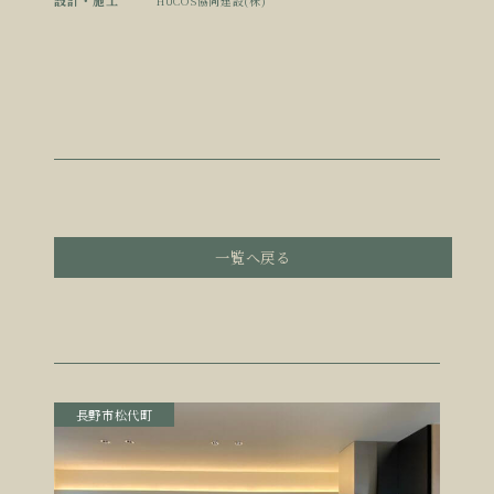
設計・施工
HUCOS協同建設(株)
一覧へ戻る
長野市松代町
須