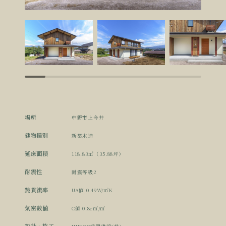
場所
中野市上今井
建物種別
新築木造
延床面積
118.83㎡（35.88坪）
耐震性
耐震等級2
熱貫流率
UA値 0.49W/㎡K
気密数値
C値 0.8c㎡/㎡