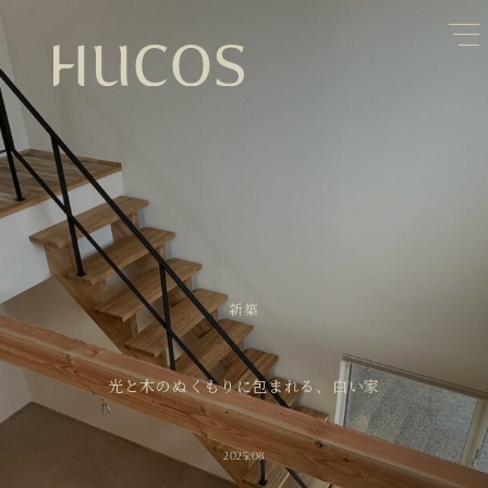
日本森林と循環
蓄熱するパッシブデザイン
1
1
欧州住宅の文化と日本の現在地
自然素材の温もりと快適性を実現
2
2
廃棄物について知る
活かすリノベーション
3
3
100年後も評価される住宅へ
家づくりの流れ
4
4
空き家とリノベーション
5
新築
光と木のぬくもりに包まれる、白い家
2025.08