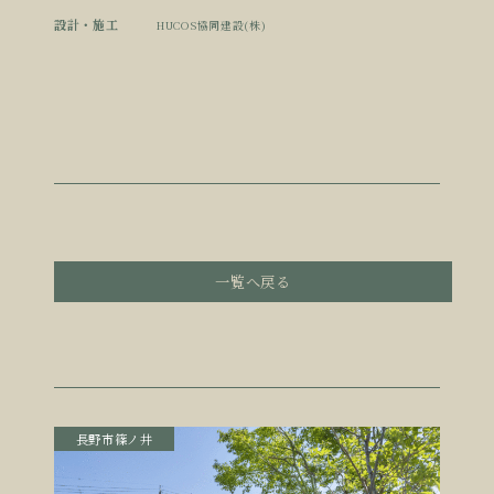
設計・施工
HUCOS協同建設(株)
一覧へ戻る
長野市篠ノ井
長