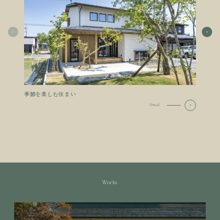
季節を楽しむ住まい
家事
Detail
Works