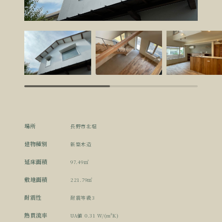
場所
長野市北堀
建物種別
新築木造
延床面積
97.49㎡
敷地面積
221.79㎡
耐震性
耐震等級3
熱貫流率
UA値 0.31 W/(m²K)