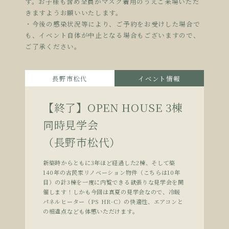
す。お子様も含め全員がマスク着用のうえご来場いただ
きますようお願いいたします。
・今後の感染状況等により、ご予約をお受けした場合で
も、イベント自体が中止となる場合もございますので、
ご了承ください。
長野市松代
イベント情報
【終了】OPEN HOUSE 3棟
同時見学会
（長野市松代）
新築時からともに3年ほど経過した2棟、そして築
140年の古民家リノベーション物件（こちらは10年
目）の計3棟を一度に内覧できる欲張りな見学会を開
催します！しかも今回は真夏の見学会なので、冷暖
パネルヒーター（PS HR-C）の快適性、エアコンと
の相違点なども体感いただけます。