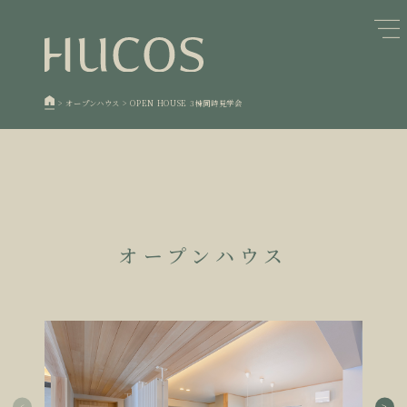
日本森林と循環
蓄熱するパッシブデザイン
1
1
欧州住宅の文化と日本の現在地
自然素材の温もりと快適性を実現
2
2
>
オープンハウス
>
OPEN HOUSE 3棟同時見学会
廃棄物について知る
活かすリノベーション
3
3
100年後も評価される住宅へ
家づくりの流れ
4
4
空き家とリノベーション
5
オープンハウス