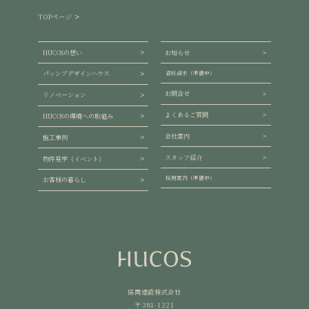
TOPページ
HUCOSの想い
お知らせ
パッシブデザインハウス
資料請求（準備中）
お問合せ
リノベーション
よくあるご質問
HUCOSの環境への取組み
会社案内
施工事例
スタッフ紹介
物件見学（イベント）
採用案内（準備中）
お客様の暮らし
協同建設株式会社
〒381-1221