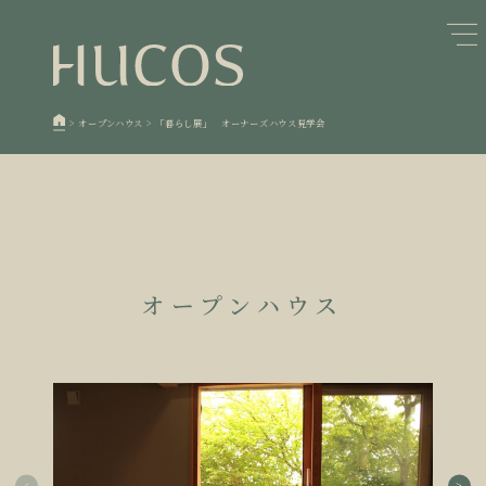
日本森林と循環
蓄熱するパッシブデザイン
1
1
欧州住宅の文化と日本の現在地
自然素材の温もりと快適性を実現
2
2
>
オープンハウス
>
「暮らし展」 オーナーズハウス見学会
廃棄物について知る
活かすリノベーション
3
3
100年後も評価される住宅へ
家づくりの流れ
4
4
空き家とリノベーション
5
オープンハウス