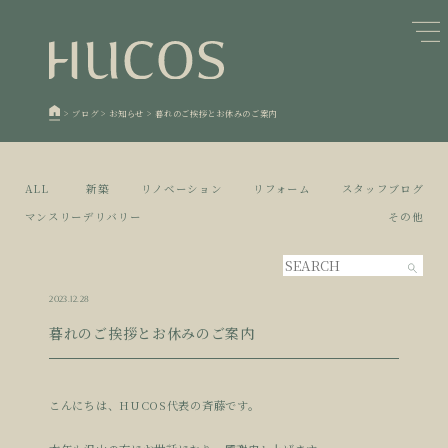
日本森林と循環
蓄熱するパッシブデザイン
1
1
欧州住宅の文化と日本の現在地
自然素材の温もりと快適性を実現
2
2
>
ブログ
>
お知らせ
>
暮れのご挨拶とお休みのご案内
廃棄物について知る
活かすリノベーション
3
3
100年後も評価される住宅へ
家づくりの流れ
4
4
ALL
新築
リノベーション
リフォーム
スタッフブログ
空き家とリノベーション
5
マンスリーデリバリー
その他
2023.12.28
暮れのご挨拶とお休みのご案内
こんにちは、HUCOS代表の斉藤です。