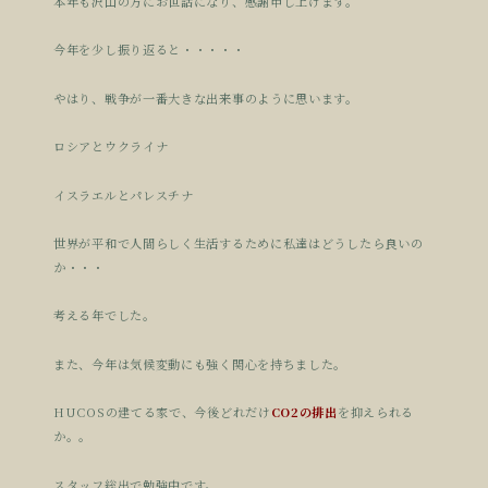
本年も沢山の方にお世話になり、感謝申し上げます。
今年を少し振り返ると・・・・・
やはり、戦争が一番大きな出来事のように思います。
ロシアとウクライナ
イスラエルとパレスチナ
世界が平和で人間らしく生活するために私達はどうしたら良いの
か・・・
考える年でした。
また、今年は気候変動にも強く関心を持ちました。
HUCOSの建てる家で、今後どれだけ
CO2の排出
を抑えられる
か。。
スタッフ総出で勉強中です。