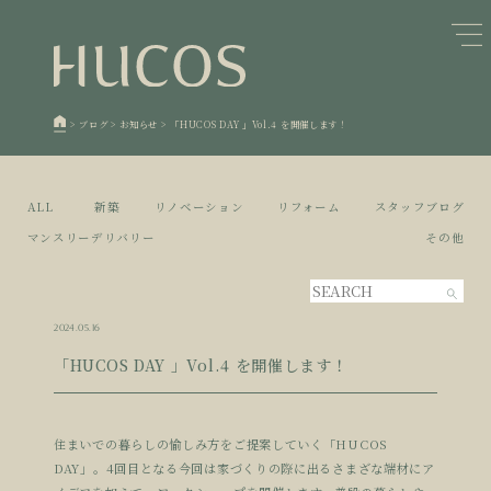
日本森林と循環
蓄熱するパッシブデザイン
1
1
欧州住宅の文化と日本の現在地
自然素材の温もりと快適性を実現
2
2
>
ブログ
>
お知らせ
>
「HUCOS DAY 」Vol.4 を開催します！
廃棄物について知る
活かすリノベーション
3
3
100年後も評価される住宅へ
家づくりの流れ
4
4
ALL
新築
リノベーション
リフォーム
スタッフブログ
空き家とリノベーション
5
マンスリーデリバリー
その他
2024.05.16
「HUCOS DAY 」Vol.4 を開催します！
住まいでの暮らしの愉しみ方をご提案していく「HUCOS
DAY」。4回目となる今回は家づくりの際に出るさまざな端材にア